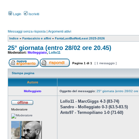
Login
Iscriviti
Messaggi senza risposta
|
Argomenti attivi
Indice
»
Fantacalcio e affini
»
FantaLastButNotLeast 2025-2026
25° giornata (entro 28/02 ore 20.45)
Moderatori:
Molleggiato
,
Lollo11
Pagina
1
di
1
[ 1 messaggio ]
Stampa pagina
Autore
Molleggiato
Oggetto del messaggio:
25° giornata (entro 28/02 ore
Lollo11 - MarcGiggs 4-3 (83-74)
Sandro - Molleggiato 0-3 (63.5-83.5)
Moderatore
Anto97 - Termopiliano 1-0 (71-60)