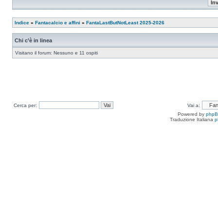
Indice
»
Fantacalcio e affini
»
FantaLastButNotLeast 2025-2026
Chi c’è in linea
Visitano il forum: Nessuno e 11 ospiti
Cerca per:
Vai a:
Powered by
php
Traduzione Italiana
p