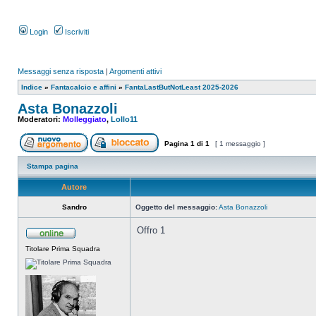
Login
Iscriviti
Messaggi senza risposta
|
Argomenti attivi
Indice
»
Fantacalcio e affini
»
FantaLastButNotLeast 2025-2026
Asta Bonazzoli
Moderatori:
Molleggiato
,
Lollo11
Pagina
1
di
1
[ 1 messaggio ]
Stampa pagina
Autore
Sandro
Oggetto del messaggio:
Asta Bonazzoli
Offro 1
Titolare Prima Squadra