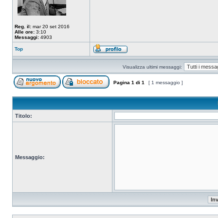
Reg. il:
mar 20 set 2016
Alle ore:
3:10
Messaggi:
4903
Top
Visualizza ultimi messaggi:
Pagina
1
di
1
[ 1 messaggio ]
Titolo:
Messaggio: