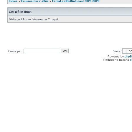
Indice
»
Fantacalcio e affini
»
FantaLastButNotLeast 2025-2026
Chi c’è in linea
Visitano il forum: Nessuno e 7 ospiti
Cerca per:
Vai a:
Powered by
php
Traduzione Italiana
p