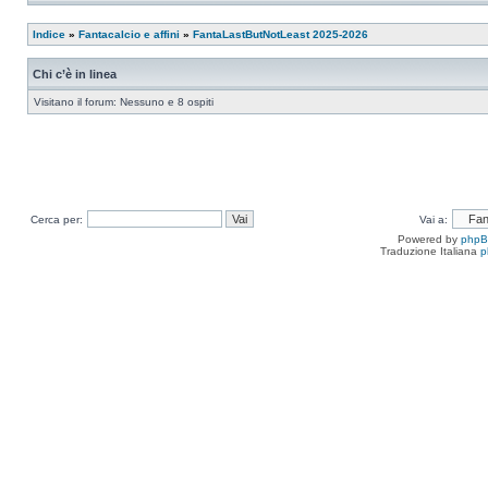
Indice
»
Fantacalcio e affini
»
FantaLastButNotLeast 2025-2026
Chi c’è in linea
Visitano il forum: Nessuno e 8 ospiti
Cerca per:
Vai a:
Powered by
php
Traduzione Italiana
p