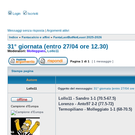
Login
Iscriviti
Messaggi senza risposta
|
Argomenti attivi
Indice
»
Fantacalcio e affini
»
FantaLastButNotLeast 2025-2026
31° giornata (entro 27/04 ore 12.30)
Moderatori:
Molleggiato
,
Lollo11
Pagina
1
di
1
[ 1 messaggio ]
Stampa pagina
Autore
Lollo11
Oggetto del messaggio:
31° giornata (entro 27/04 ore
Lollo11 - Sandro 1-1 (70.5-67.5)
Lorenzo - Anto97 2-2 (77.5-72)
Campione d'Europa
Termopiliano - Molleggiato 1-1 (68-70.5)