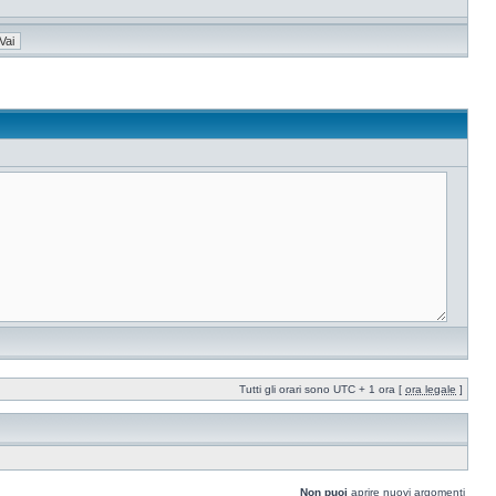
Tutti gli orari sono UTC + 1 ora [
ora legale
]
Non puoi
aprire nuovi argomenti