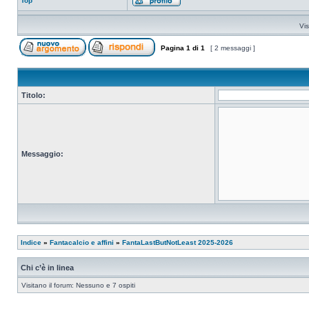
Top
Vis
Pagina
1
di
1
[ 2 messaggi ]
Titolo:
Messaggio:
Indice
»
Fantacalcio e affini
»
FantaLastButNotLeast 2025-2026
Chi c’è in linea
Visitano il forum: Nessuno e 7 ospiti