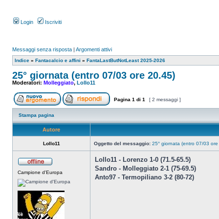
Login
Iscriviti
Messaggi senza risposta
|
Argomenti attivi
Indice
»
Fantacalcio e affini
»
FantaLastButNotLeast 2025-2026
25° giornata (entro 07/03 ore 20.45)
Moderatori:
Molleggiato
,
Lollo11
Pagina
1
di
1
[ 2 messaggi ]
Stampa pagina
Autore
Lollo11
Oggetto del messaggio:
25° giornata (entro 07/03 ore
Lollo11 - Lorenzo 1-0 (71.5-65.5)
Sandro - Molleggiato 2-1 (75-69.5)
Campione d'Europa
Anto97 - Termopiliano 3-2 (80-72)