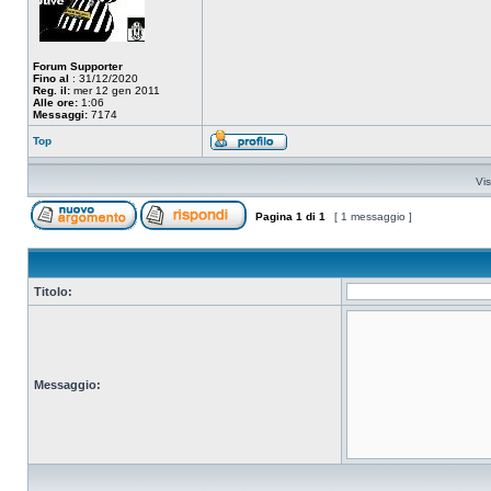
Forum Supporter
Fino al
: 31/12/2020
Reg. il:
mer 12 gen 2011
Alle ore:
1:06
Messaggi:
7174
Top
Vis
Pagina
1
di
1
[ 1 messaggio ]
Titolo:
Messaggio: