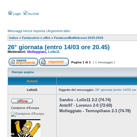
Login
Iscriviti
Messaggi senza risposta
|
Argomenti attivi
Indice
»
Fantacalcio e affini
»
FantaLastButNotLeast 2025-2026
26° giornata (entro 14/03 ore 20.45)
Moderatori:
Molleggiato
,
Lollo11
Pagina
1
di
1
[ 1 messaggio ]
Stampa pagina
Autore
Lollo11
Oggetto del messaggio:
26° giornata (entro 14/03 ore
Sandro - Lollo11 2-2 (74-74)
Anto97 - Lorenzo 2-0 (72-60)
Campione d'Europa
Molleggiato - Termopiliano 2-3 (74-78)