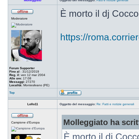
Molleggiato
Oggetto del messaggio:
Fatti e notizie generali
È morto il dj Cocco
Moderatore
https://roma.corrier
Forum Supporter
Fino al
: 31/12/2019
Reg. il:
ven 12 mar 2004
Alle ore:
17:08
Messaggi:
27270
Località:
Montesilvano (PE)
Top
Lollo11
Oggetto del messaggio:
Re: Fatti e notizie generali
Molleggiato ha scrit
Campione d'Europa
È morto il dj Cocc