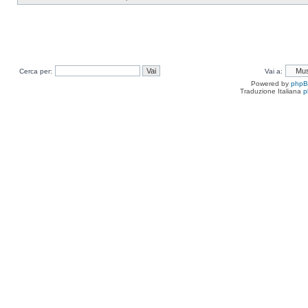
Cerca per:
Vai a:
Powered by
php
Traduzione Italiana
p