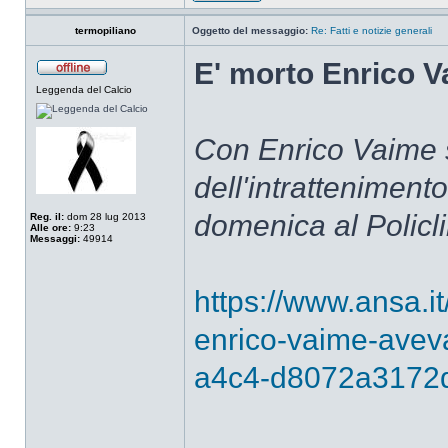
termopiliano
Oggetto del messaggio:
Re: Fatti e notizie generali
E' morto Enrico V
Leggenda del Calcio
Con Enrico Vaime s
dell'intrattenimento
domenica al Policl
Reg. il:
dom 28 lug 2013
Alle ore:
9:23
Messaggi:
49914
https://www.ansa.it
enrico-vaime-avev
a4c4-d8072a3172