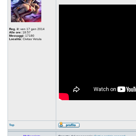
Reg. il:
ven 17 gen 2014
Alle ore:
18:57
Messaggi:
17180
Località:
Civitas Vetula
Top