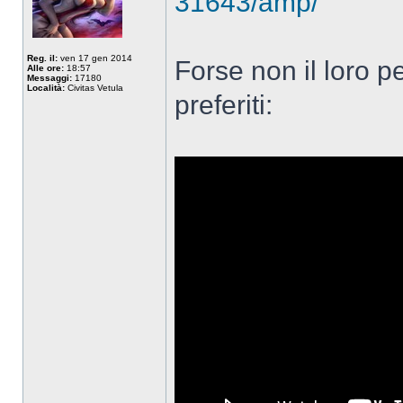
31643/amp/
Reg. il:
ven 17 gen 2014
Forse non il loro 
Alle ore:
18:57
Messaggi:
17180
Località:
Civitas Vetula
preferiti: