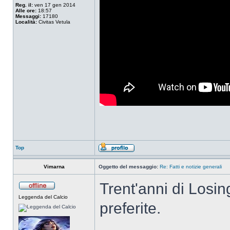
Reg. il:
ven 17 gen 2014
Alle ore:
18:57
Messaggi:
17180
Località:
Civitas Vetula
Top
Vimarna
Oggetto del messaggio:
Re: Fatti e notizie generali
Trent'anni di Losin
Leggenda del Calcio
preferite.