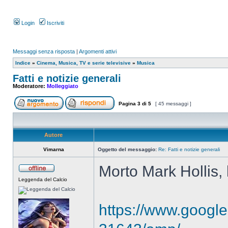
Login
Iscriviti
Messaggi senza risposta
|
Argomenti attivi
Indice
»
Cinema, Musica, TV e serie televisive
»
Musica
Fatti e notizie generali
Moderatore:
Molleggiato
Pagina
3
di
5
[ 45 messaggi ]
Autore
Vimarna
Oggetto del messaggio:
Re: Fatti e notizie generali
Morto Mark Hollis, 
Leggenda del Calcio
https://www.googl