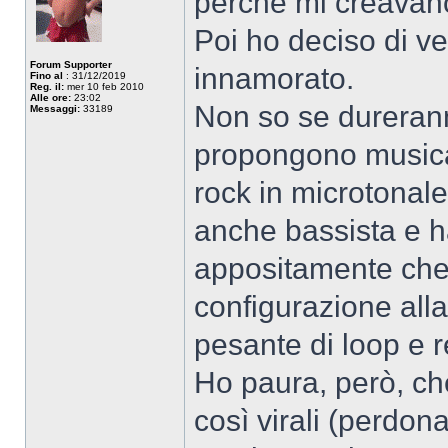
perché mi creavano
Poi ho deciso di ve
Forum Supporter
innamorato.
Fino al
: 31/12/2019
Reg. il:
mer 10 feb 2010
Alle ore:
23:02
Non so se durerann
Messaggi:
33189
propongono musica
rock in microtonale)
anche bassista e h
appositamente che
configurazione alla
pesante di loop e r
Ho paura, però, che
così virali (perdon