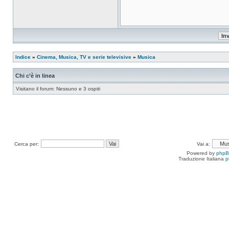
Indice
»
Cinema, Musica, TV e serie televisive
»
Musica
Chi c’è in linea
Visitano il forum: Nessuno e 3 ospiti
Cerca per:
Vai a:
Powered by
php
Traduzione Italiana
p