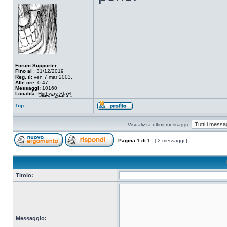
Forum Supporter
Fino al
: 31/12/2019
Reg. il:
ven 7 mar 2003,
Alle ore:
0:47
Messaggi:
10160
Località:
H͖̤͖̠̹ͅi̞̺̭̦͎̦̦͓g̲͔̪̰̳̬h͚̯̫͕w̘͚̟̠͍̹̻͚a̞̗̗ͅy͇̱͍͎̲̠ͅ ̖̗͙̤̫̥̝̞̩S͇̭͈̬̠̳̲̞ͅt̼a̱̰̱͉Я̲̰
Top
Visualizza ultimi messaggi:
Pagina
1
di
1
[ 2 messaggi ]
Titolo:
Messaggio: