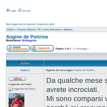
Login
Iscriviti
Messaggi senza risposta
|
Argomenti attivi
Indice
»
Cinema, Musica, TV e serie televisive
»
Musica
Angine de Poitrine
Moderatore:
Molleggiato
Pagina
1
di
1
[ 2 messaggi ]
Autore
Supercì
Oggetto del messaggio:
Angine de Poitrine
Da qualche mese sp
Leggenda del Calcio
avrete incrociati.
Mi sono comparsi v