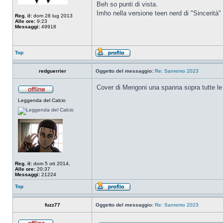
Beh so punti di vista.
Imho nella versione teen nerd di "Sincerità"
Reg. il:
dom 28 lug 2013
Alle ore:
9:23
Messaggi:
49918
Top
redguerrier
Oggetto del messaggio:
Re: Sanremo 2023
Cover di Mengoni una spanna sopra tutte le 
Leggenda del Calcio
Reg. il:
dom 5 ott 2014,
Alle ore:
20:37
Messaggi:
21224
Top
fuzz77
Oggetto del messaggio:
Re: Sanremo 2023