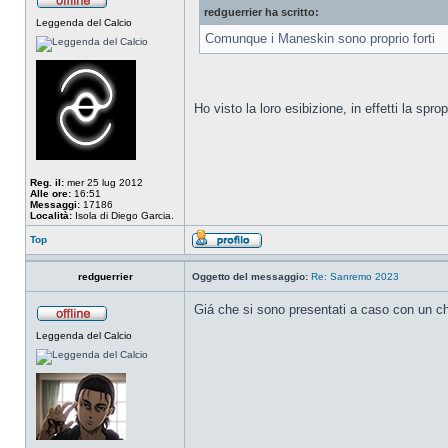
redguerrier ha scritto:
Leggenda del Calcio
Comunque i Maneskin sono proprio forti
Ho visto la loro esibizione, in effetti la spr
Reg. il:
mer 25 lug 2012
Alle ore:
16:51
Messaggi:
17186
Località:
Isola di Diego Garcia.
Top
redguerrier
Oggetto del messaggio:
Re: Sanremo 2023
Giá che si sono presentati a caso con un chit
Leggenda del Calcio