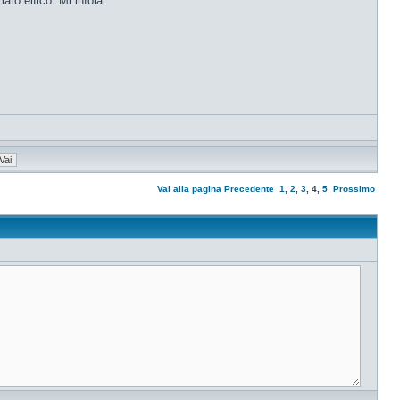
to elfico. Mi infoia.
Vai alla pagina
Precedente
1
,
2
,
3
,
4
,
5
Prossimo