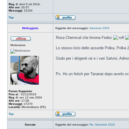
Reg. il:
dom 5 ott 2014,
Alle ore:
20:37
Messaggi:
21224
Top
Molleggiato
Oggetto del messaggio:
Sanremo 2023
Rosa Chemical che limona Fedez
Moderatore
Lo stesso tizio delle assurde Polka, Polka 
Godo per i dirigenti rai e i vari Salvini, Adi
Ps. Ho un fetish per Tananai dopo averlo sc
Forum Supporter
Fino al
: 31/12/2019
Reg. il:
ven 12 mar 2004
Alle ore:
17:08
Messaggi:
27270
Località:
Montesilvano (PE)
Top
Socrate
Oggetto del messaggio:
Re: Sanremo 2023