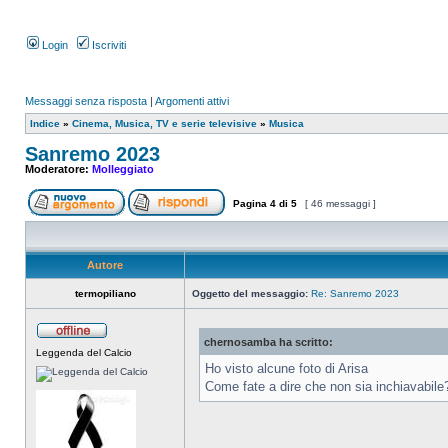
Login
Iscriviti
Messaggi senza risposta
|
Argomenti attivi
Indice
»
Cinema, Musica, TV e serie televisive
»
Musica
Sanremo 2023
Moderatore:
Molleggiato
Pagina
4
di
5
[ 46 messaggi ]
Autore
termopiliano
Oggetto del messaggio:
Re: Sanremo 2023
chernosamba ha scritto:
Leggenda del Calcio
Ho visto alcune foto di Arisa
Come fate a dire che non sia inchiavabil