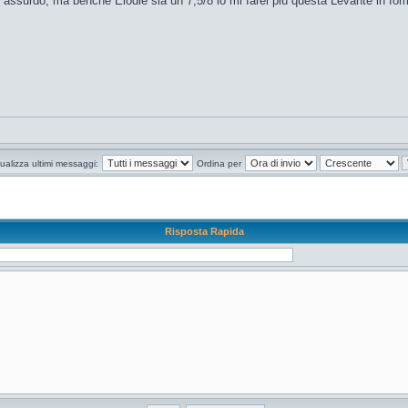
surdo, ma benché Elodie sia un 7,5/8 io mi farei più questa Levante in forma
ualizza ultimi messaggi:
Ordina per
Risposta Rapida