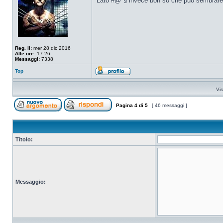
Lato #@*§ invece boh so che può sembrare as
Reg. il:
mer 28 dic 2016
Alle ore:
17:26
Messaggi:
7338
Top
Vis
Pagina
4
di
5
[ 46 messaggi ]
Titolo:
Messaggio: