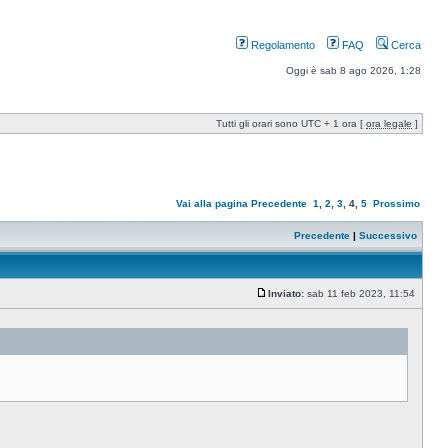
Regolamento
FAQ
Cerca
Oggi è sab 8 ago 2026, 1:28
Tutti gli orari sono UTC + 1 ora [
ora legale
]
Vai alla pagina
Precedente
1
,
2
,
3
,
4
,
5
Prossimo
Precedente
|
Successivo
Inviato:
sab 11 feb 2023, 11:54