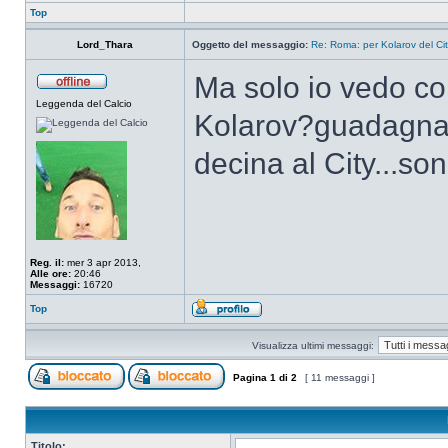
Top
Lord_Thara
Oggetto del messaggio:
Re: Roma: per Kolarov del City
Ma solo io vedo com
Leggenda del Calcio
Kolarov?guadagna 4
decina al City...son
Reg. il:
mer 3 apr 2013,
Alle ore:
20:46
Messaggi:
16720
Top
Visualizza ultimi messaggi:
Pagina
1
di
2
[ 11 messaggi ]
Titolo: