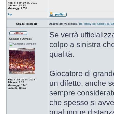
Reg. il:
dom 19 giu 2011
Alle ore:
18:25
Messaggi:
9051
Top
Campo Testaccio
Oggetto del messaggio:
Re: Roma: per Kolarov del City
Se verrà ufficiali
Campione Olimpico
colpo a sinistra che
qualità.
Giocatore di grand
Reg. il:
lun 21 ott 2013
un difetto, anche s
Alle ore:
9:22
Messaggi:
7440
Località:
Roma
sempre considerato
che spesso si avve
qualunque distanza