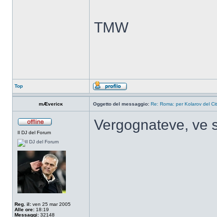
TMW
Top
mÆvericĸ
Oggetto del messaggio:
Re: Roma: per Kolarov del City
Vergognateve, ve si
Il DJ del Forum
Reg. il:
ven 25 mar 2005
Alle ore:
18:19
Messaggi:
32148