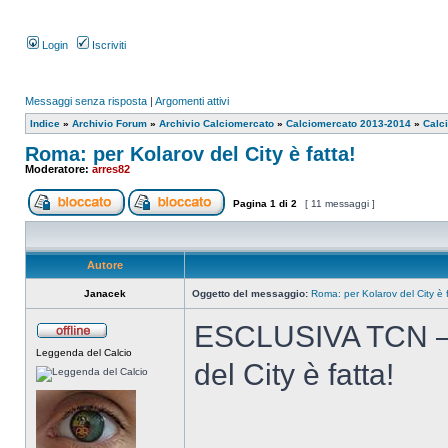
Login
Iscriviti
Messaggi senza risposta
|
Argomenti attivi
Indice
»
Archivio Forum
»
Archivio Calciomercato
»
Calciomercato 2013-2014
»
Calc
Roma: per Kolarov del City è fatta!
Moderatore:
arres82
Pagina
1
di
2
[ 11 messaggi ]
Autore
Janacek
Oggetto del messaggio:
Roma: per Kolarov del City è f
ESCLUSIVA TCN – 
Leggenda del Calcio
del City è fatta!