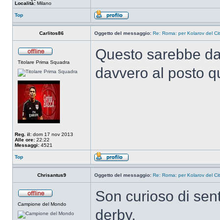
Località:
Milano
Top
Carlitos86
Oggetto del messaggio:
Re: Roma: per Kolarov del City
Questo sarebbe da
Titolare Prima Squadra
davvero al posto qu
Reg. il:
dom 17 nov 2013
Alle ore:
22:22
Messaggi:
4521
Top
Chrisantus9
Oggetto del messaggio:
Re: Roma: per Kolarov del City
Son curioso di sent
Campione del Mondo
derby.