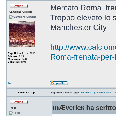
Mercato Roma, fren
Campione Olimpico
Troppo elevato lo s
Manchester City
http://www.calciom
Reg. il:
lun 21 ott 2013
Roma-frenata-per-
Alle ore:
9:22
Messaggi:
7440
Località:
Roma
Top
carlitos u lupu
Oggetto del messaggio:
Re: Roma: per Kolarov del City
mÆvericĸ ha scritto
Tifoso