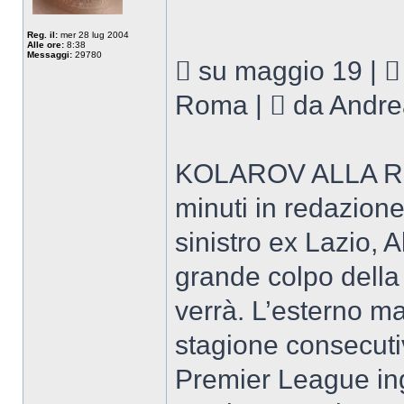
Reg. il:
mer 28 lug 2004
Alle ore:
8:38
Messaggi:
29780
 su maggio 19 | 
Roma |  da Andre
KOLAROV ALLA ROM
minuti in redazione
sinistro ex Lazio, 
grande colpo della
verrà. L’esterno m
stagione consecuti
Premier League ing