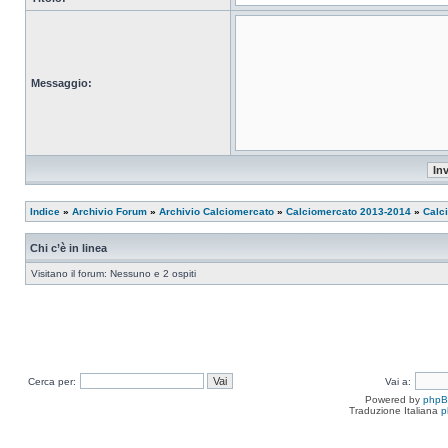
Messaggio:
Indice
»
Archivio Forum
»
Archivio Calciomercato
»
Calciomercato 2013-2014
»
Calc
Chi c’è in linea
Visitano il forum: Nessuno e 2 ospiti
Cerca per:
Vai a:
Powered by
php
Traduzione Italiana
p