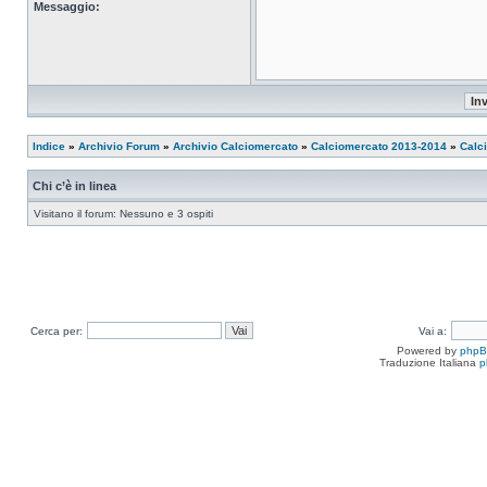
Messaggio:
Indice
»
Archivio Forum
»
Archivio Calciomercato
»
Calciomercato 2013-2014
»
Calc
Chi c’è in linea
Visitano il forum: Nessuno e 3 ospiti
Cerca per:
Vai a:
Powered by
php
Traduzione Italiana
p