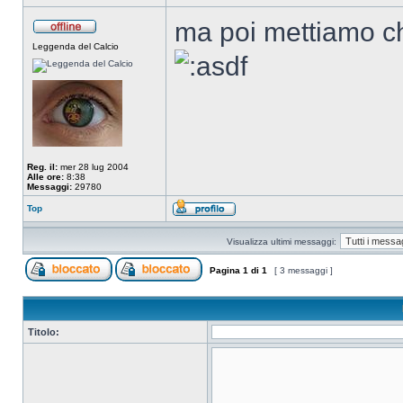
ma poi mettiamo c
Leggenda del Calcio
Reg. il:
mer 28 lug 2004
Alle ore:
8:38
Messaggi:
29780
Top
Visualizza ultimi messaggi:
Pagina
1
di
1
[ 3 messaggi ]
Titolo: