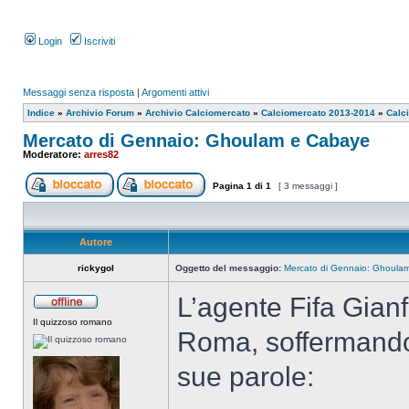
Login
Iscriviti
Messaggi senza risposta
|
Argomenti attivi
Indice
»
Archivio Forum
»
Archivio Calciomercato
»
Calciomercato 2013-2014
»
Calc
Mercato di Gennaio: Ghoulam e Cabaye
Moderatore:
arres82
Pagina
1
di
1
[ 3 messaggi ]
Autore
rickygol
Oggetto del messaggio:
Mercato di Gennaio: Ghoula
L’agente Fifa Gianf
Il quizzoso romano
Roma, soffermandos
sue parole: