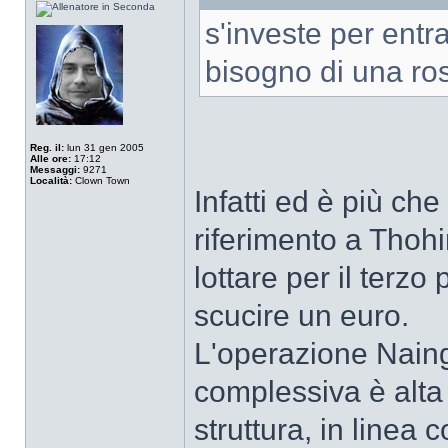
s'investe per entr
bisogno di una ro
Reg. il:
lun 31 gen 2005
Alle ore:
17:12
Messaggi:
9271
Località:
Clown Town
Infatti ed è più ch
riferimento a Thoh
lottare per il terz
scucire un euro.
L'operazione Naing
complessiva è alta
struttura, in linea 