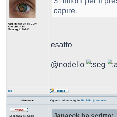
3 milioni per il pre
capire.
Reg. il:
mer 28 lug 2004
Alle ore:
8:38
Messaggi:
29780
esatto
@nodello
Top
Memnone
Oggetto del messaggio:
Re: Il Radja conteso
Janacek ha scritto:
Leggenda del Calcio