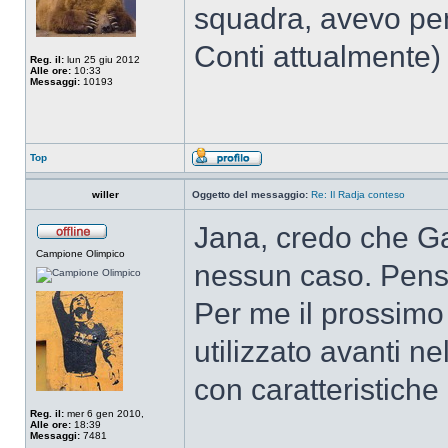
squadra, avevo pe
Conti attualmente) 
Reg. il:
lun 25 giu 2012
Alle ore:
10:33
Messaggi:
10193
Top
willer
Oggetto del messaggio:
Re: Il Radja conteso
Jana, credo che Gar
Campione Olimpico
nessun caso. Pens
Per me il prossim
utilizzato avanti n
con caratteristiche
Reg. il:
mer 6 gen 2010,
Alle ore:
18:39
Messaggi:
7481