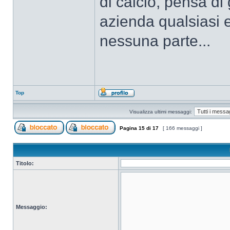
di calcio, pensa di
azienda qualsiasi
nessuna parte...
Top
Visualizza ultimi messaggi:
Pagina
15
di
17
[ 166 messaggi ]
Titolo:
Messaggio: