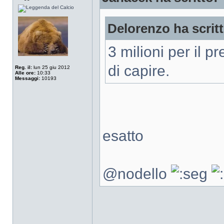
Delorenzo ha scritt
3 milioni per il pr
di capire.
Reg. il:
lun 25 giu 2012
Alle ore:
10:33
Messaggi:
10193
esatto
@nodello