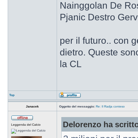
Nainggolan De Ros
Pjanic Destro Ger
per il futuro.. con 
dietro. Queste son
la CL
Top
Janacek
Oggetto del messaggio:
Re: Il Radja conteso
Delorenzo ha scritt
Leggenda del Calcio