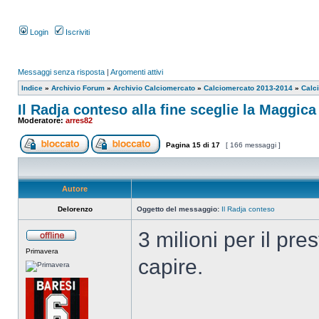
Login
Iscriviti
Messaggi senza risposta
|
Argomenti attivi
Indice
»
Archivio Forum
»
Archivio Calciomercato
»
Calciomercato 2013-2014
»
Calc
Il Radja conteso alla fine sceglie la Maggica
Moderatore:
arres82
Pagina
15
di
17
[ 166 messaggi ]
Autore
Delorenzo
Oggetto del messaggio:
Il Radja conteso
3 milioni per il pres
Primavera
capire.