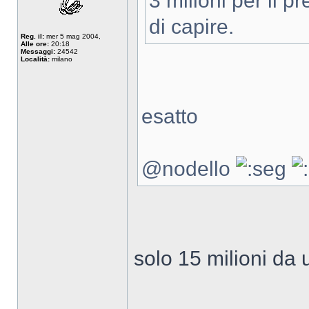
3 milioni per il pr
di capire.
Reg. il:
mer 5 mag 2004,
Alle ore:
20:18
Messaggi:
24542
Località:
milano
esatto
@nodello
solo 15 milioni da 