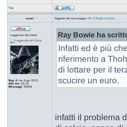
Top
esser
Oggetto del messaggio:
Re: Il Radja conteso
Ray Bowie ha scritt
Leggenda del Calcio
Infatti ed è più c
riferimento a Tho
di lottare per il t
scucire un euro.
Reg. il:
lun 4 giu 2012,
Alle ore:
15:19
Messaggi:
36358
infatti il problema