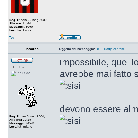
Reg. il:
dom 20 mag 2007
Alle ore:
15:44
Messaggi:
3660
Località:
Firenze
Top
noodles
Oggetto del messaggio:
Re: Il Radja conteso
impossibile, quel 
The Dude
avrebbe mai fatto 
devono essere alme
Reg. il:
mer 5 mag 2004,
Alle ore:
20:18
Messaggi:
24542
Località:
milano