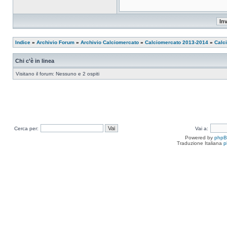
Indice
»
Archivio Forum
»
Archivio Calciomercato
»
Calciomercato 2013-2014
»
Calc
Chi c’è in linea
Visitano il forum: Nessuno e 2 ospiti
Cerca per:
Vai a:
Powered by
php
Traduzione Italiana
p