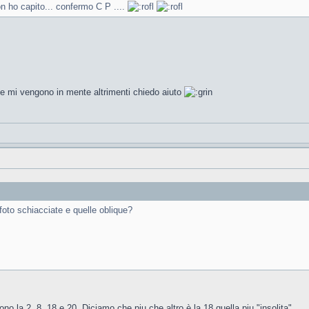
n ho capito... confermo C P ....
se mi vengono in mente altrimenti chiedo aiuto
foto schiacciate e quelle oblique?
 la 2, 8, 18 e 20. Diciamo che piu che altro è la 18 quella piu "insolita"...