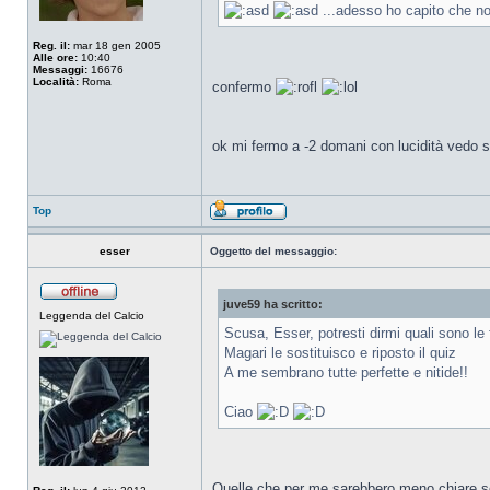
...adesso ho capito che no
Reg. il:
mar 18 gen 2005
Alle ore:
10:40
Messaggi:
16676
Località:
Roma
confermo
ok mi fermo a -2 domani con lucidità vedo 
Top
esser
Oggetto del messaggio:
juve59 ha scritto:
Leggenda del Calcio
Scusa, Esser, potresti dirmi quali sono le 
Magari le sostituisco e riposto il quiz
A me sembrano tutte perfette e nitide!!
Ciao
Quelle che per me sarebbero meno chiare sono