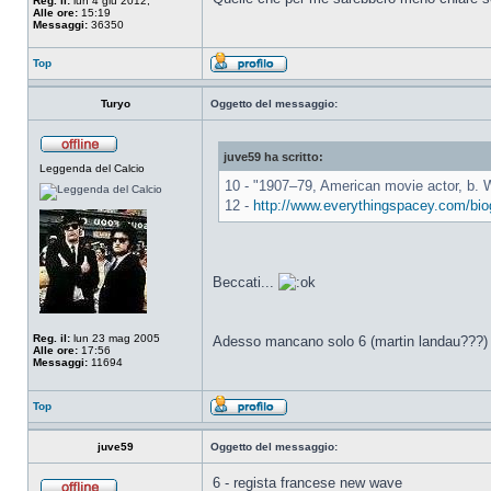
Reg. il:
lun 4 giu 2012,
Alle ore:
15:19
Messaggi:
36350
Top
Turyo
Oggetto del messaggio:
juve59 ha scritto:
Leggenda del Calcio
10 - "1907–79, American movie actor, b. W
12 -
http://www.everythingspacey.com/bio
Beccati...
Reg. il:
lun 23 mag 2005
Adesso mancano solo 6 (martin landau???) -
Alle ore:
17:56
Messaggi:
11694
Top
juve59
Oggetto del messaggio:
6 - regista francese new wave