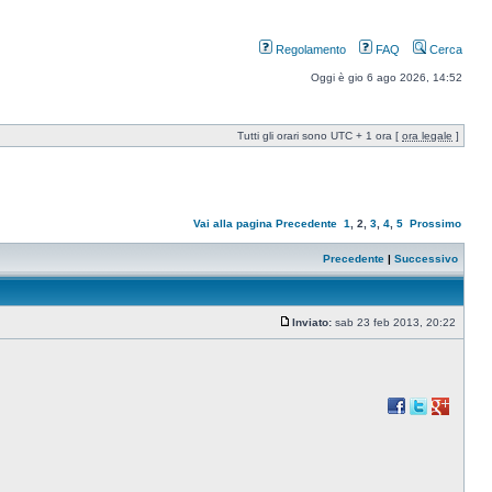
Regolamento
FAQ
Cerca
Oggi è gio 6 ago 2026, 14:52
Tutti gli orari sono UTC + 1 ora [
ora legale
]
Vai alla pagina
Precedente
1
,
2
,
3
,
4
,
5
Prossimo
Precedente
|
Successivo
Inviato:
sab 23 feb 2013, 20:22