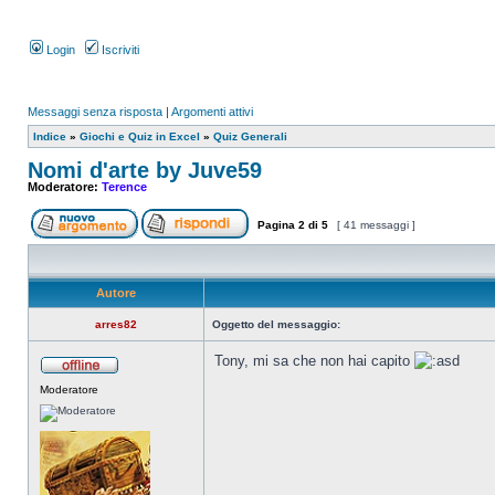
Login
Iscriviti
Messaggi senza risposta
|
Argomenti attivi
Indice
»
Giochi e Quiz in Excel
»
Quiz Generali
Nomi d'arte by Juve59
Moderatore:
Terence
Pagina
2
di
5
[ 41 messaggi ]
Autore
arres82
Oggetto del messaggio:
Tony, mi sa che non hai capito
Moderatore