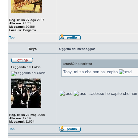
Reg. il:
lun 27 ago 2007
Alle ore:
23:51
Messaggi:
29486
Località:
Bergamo
Top
Turyo
Oggetto del messaggio:
arres82 ha scritto:
Leggenda del Calcio
Tony, mi sa che non hai capito
...adesso ho capito che non 
Reg. il:
lun 23 mag 2005
Alle ore:
17:56
Messaggi:
11694
Top