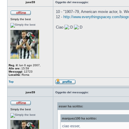
juve59
Oggetto del messaggio:
10 - "1907–79, American movie actor, b. Wi
12 -
http://www.everythingspacey.com/biogr
Simply the best
Ciao
Reg. il:
lun 6 ago 2007,
Alle ore:
15:59
Messaggi:
12723
Località:
Roma
Top
juve59
Oggetto del messaggio:
esser ha scritto:
Simply the best
marquez100 ha scritto:
ciao esser,