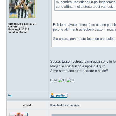
mi sembra una critica un po' ingenerosa..
sono affinati nella stesura dei vari quiz,
Reg. il:
lun 6 ago 2007,
Beh io ho avuto difficoltà su alcune piu ch
Alle ore:
15:59
perche altrimenti avrebbero tratto in ingan
Messaggi:
12723
Località:
Roma
Sia chiaro, non ne sto facendo una colpa a
Scusa, Esser, potresti dirmi quali sono le f
Magari le sostituisco e riposto il quiz
A me sembrano tutte perfette e nitide!!
Ciao
Top
juve59
Oggetto del messaggio: