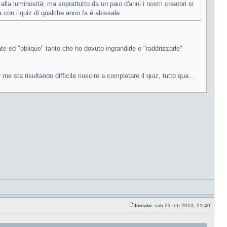
la luminosità; ma soprattutto da un paio d'anni i nostri creatori si
nza con i quiz di qualche anno fa è abissale.
ate ed "oblique" tanto che ho dovuto ingrandirle e "raddrizzarle"
sta risultando difficile riuscire a completare il quiz, tutto qua...
Inviato:
sab 23 feb 2013, 21:40