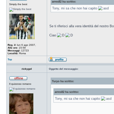
arres82 ha scritto:
Simply the best
Tony, mi sa che non hai capito
Se ti riferisci alla vera identità del nostr
Ciao
Reg. il:
lun 6 ago 2007,
Alle ore:
15:59
Messaggi:
12723
Località:
Roma
Top
rickygol
Oggetto del messaggio:
Turyo ha scritto:
Il quizzoso romano
arres82 ha scritto:
Tony, mi sa che non hai capito