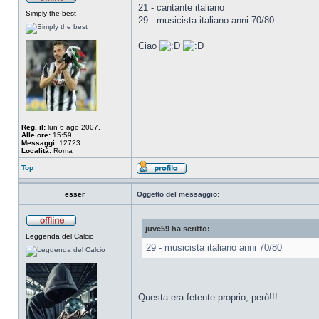
21 - cantante italiano
Simply the best
29 - musicista italiano anni 70/80
Ciao
Reg. il:
lun 6 ago 2007,
Alle ore:
15:59
Messaggi:
12723
Località:
Roma
Top
esser
Oggetto del messaggio:
juve59 ha scritto:
Leggenda del Calcio
29 - musicista italiano anni 70/80
Questa era fetente proprio, però!!!