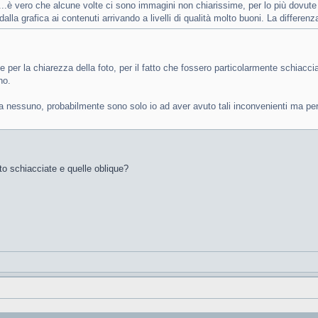
.è vero che alcune volte ci sono immagini non chiarissime, per lo più dovute al
 dalla grafica ai contenuti arrivando a livelli di qualità molto buoni. La differe
e per la chiarezza della foto, per il fatto che fossero particolarmente schiacci
no.
 nessuno, probabilmente sono solo io ad aver avuto tali inconvenienti ma per me 
oto schiacciate e quelle oblique?