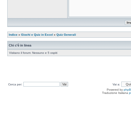
Indice
»
Giochi e Quiz in Excel
»
Quiz Generali
Chi c’è in linea
Visitano il forum: Nessuno e 5 ospiti
Cerca per:
Vai a:
Powered by
php
Traduzione Italiana
p