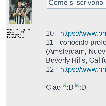
Come si scrivono c
Reg. il:
lun 6 ago 2007,
10 -
https://www.b
Alle ore:
15:59
Messaggi:
12723
Località:
Roma
11 - conocido pro
(Amsterdam, Nueva
Beverly Hills, Cali
12 -
https://www.n
Ciao