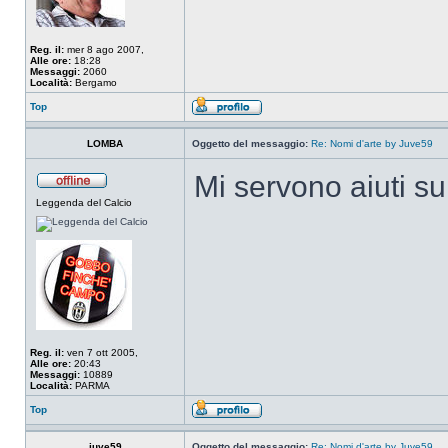
Reg. il:
mer 8 ago 2007,
Alle ore:
18:28
Messaggi:
2060
Località:
Bergamo
Top
LOMBA
Oggetto del messaggio:
Re: Nomi d'arte by Juve59
Mi servono aiuti su
Leggenda del Calcio
Reg. il:
ven 7 ott 2005,
Alle ore:
20:43
Messaggi:
10889
Località:
PARMA
Top
juve59
Oggetto del messaggio:
Re: Nomi d'arte by Juve59