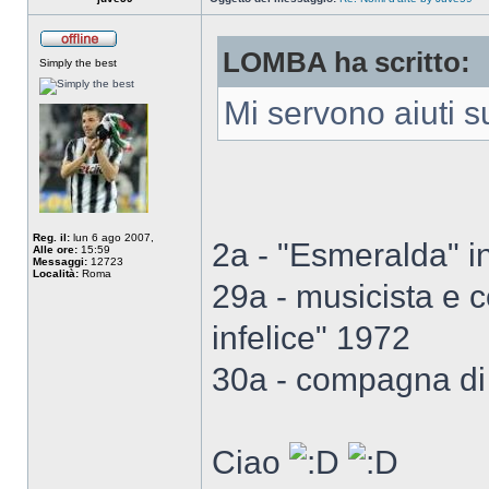
LOMBA ha scritto:
Simply the best
Mi servono aiuti s
Reg. il:
lun 6 ago 2007,
2a - "Esmeralda" i
Alle ore:
15:59
Messaggi:
12723
Località:
Roma
29a - musicista e c
infelice" 1972
30a - compagna di
Ciao