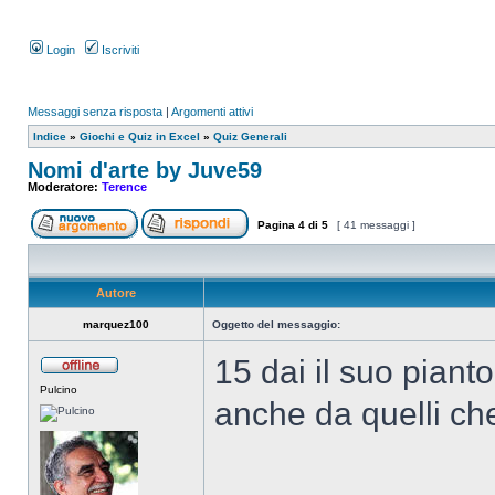
Login
Iscriviti
Messaggi senza risposta
|
Argomenti attivi
Indice
»
Giochi e Quiz in Excel
»
Quiz Generali
Nomi d'arte by Juve59
Moderatore:
Terence
Pagina
4
di
5
[ 41 messaggi ]
Autore
marquez100
Oggetto del messaggio:
15 dai il suo pianto
Pulcino
anche da quelli che