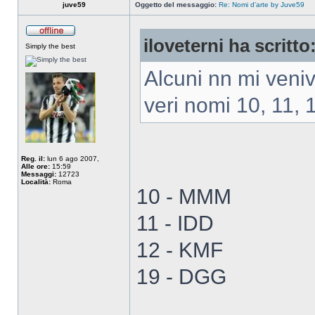
juve59
Oggetto del messaggio:
Re: Nomi d'arte by Juve59
iloveterni ha scritto
Simply the best
Alcuni nn mi ven
veri nomi 10, 11, 
Reg. il:
lun 6 ago 2007,
Alle ore:
15:59
Messaggi:
12723
Località:
Roma
10 - MMM
11 - IDD
12 - KMF
19 - DGG