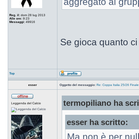
aggregato al grupp
Reg. il:
dom 28 lug 2013
Alle ore:
9:23
Messaggi:
49916
Se gioca quanto ci
Top
esser
Oggetto del messaggio:
Re: Coppa Italia 25/26 Finale:
termopiliano ha scri
Leggenda del Calcio
esser ha scritto:
Ma non è per null