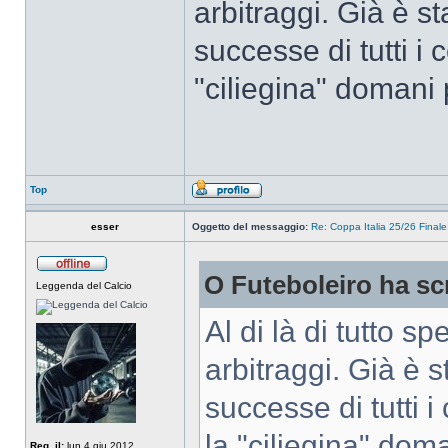
arbitraggi. Già è s
successe di tutti i
"ciliegina" domani
Top
esser
Oggetto del messaggio:
Re: Coppa Italia 25/26 Finale:
O Futeboleiro ha scr
Leggenda del Calcio
Al di là di tutto s
arbitraggi. Già è 
successe di tutti 
la "ciliegina" do
Reg. il:
lun 4 giu 2012,