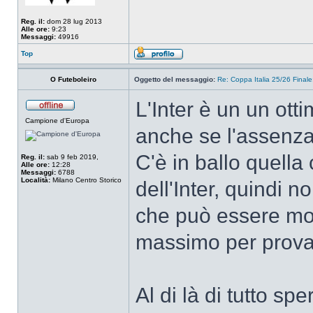
Reg. il:
dom 28 lug 2013
Alle ore:
9:23
Messaggi:
49916
Top
O Futeboleiro
Oggetto del messaggio:
Re: Coppa Italia 25/26 Finale:
L'Inter è un un ott
Campione d'Europa
anche se l'assenza
C'è in ballo quell
Reg. il:
sab 9 feb 2019,
Alle ore:
12:28
Messaggi:
6788
Località:
Milano Centro Storico
dell'Inter, quindi n
che può essere mol
massimo per provar
Al di là di tutto sp