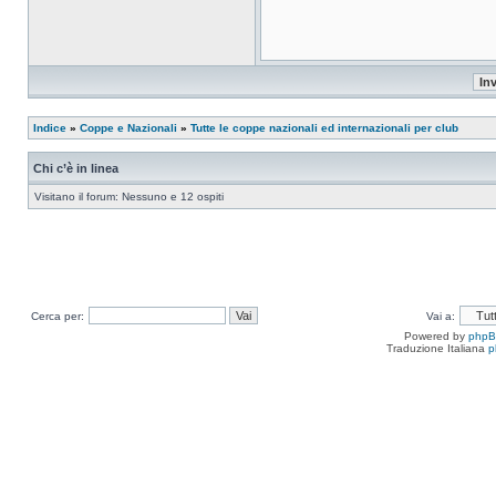
Indice
»
Coppe e Nazionali
»
Tutte le coppe nazionali ed internazionali per club
Chi c’è in linea
Visitano il forum: Nessuno e 12 ospiti
Cerca per:
Vai a:
Powered by
php
Traduzione Italiana
p