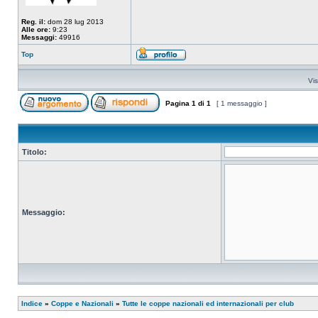
Reg. il:
dom 28 lug 2013
Alle ore:
9:23
Messaggi:
49916
Top
Vis
Pagina
1
di
1
[ 1 messaggio ]
Titolo:
Messaggio:
Indice
»
Coppe e Nazionali
»
Tutte le coppe nazionali ed internazionali per club