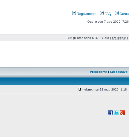
Regolamento
FAQ
Cerca
Oggi è ven 7 ago 2026, 7:26
Tutti gli orari sono UTC + 1 ora [
ora legale
]
Precedente
|
Successivo
Inviato:
mar 12 mag 2026, 1:18