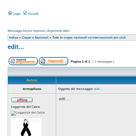
Login
Iscriviti
Messaggi senza risposta
|
Argomenti attivi
Indice
»
Coppe e Nazionali
»
Tutte le coppe nazionali ed internazionali per club
edit...
Pagina
1
di
1
[ 1 messaggio ]
Autore
termopiliano
Oggetto del messaggio:
edit...
edit...
Leggenda del Calcio