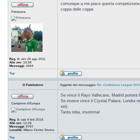
comunque a me piace questa competizione, m
coppa delle coppe
Primavera
Reg. il:
ven 26 ago 2011
Alle ore:
18:58
Messaggi:
3464
Top
O Futeboleiro
Oggetto del messaggio:
Re: Conference League 25/26
Se vince il Rayo Vallecano, Madrid porterà be
Se invece vince il Crystal Palace, Londra n
Campione d'Europa
sei).
Tanta roba, insomma!
Reg. il:
sab 9 feb 2019,
Alle ore:
12:28
Messaggi:
6787
Località:
Milano Centro Storico
Top