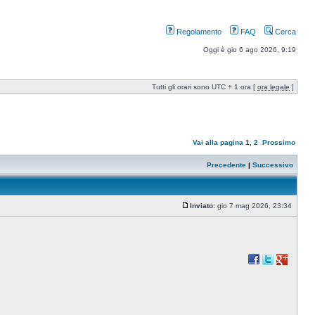
Regolamento
FAQ
Cerca
Oggi è gio 6 ago 2026, 9:19
Tutti gli orari sono UTC + 1 ora [
ora legale
]
Vai alla pagina
1
,
2
Prossimo
Precedente
|
Successivo
Inviato:
gio 7 mag 2026, 23:34