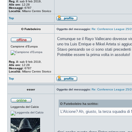
Reg. il:
sab 9 feb 2019,
Alle ore:
12:28
Messaggi:
6787
Località:
Milano Centro Storico
Top
O Futeboleiro
Oggetto del messaggio:
Re: Conference League 25/26
Comunque se il Rayo Vallecano dovesse vince
uno tra Luis Enrique e Mikel Arteta si aggi
Campione d'Europa
Stavo pensando se ci sono stati precedenti s
Potrebbe essere la prima volta in assoluto!
Reg. il:
sab 9 feb 2019,
Alle ore:
12:28
Messaggi:
6787
Località:
Milano Centro Storico
Top
esser
Oggetto del messaggio:
Re: Conference League 25/26
O Futeboleiro ha scritto:
Leggenda del Calcio
L'Alcione? Ah, giusto, la terza squadra di 