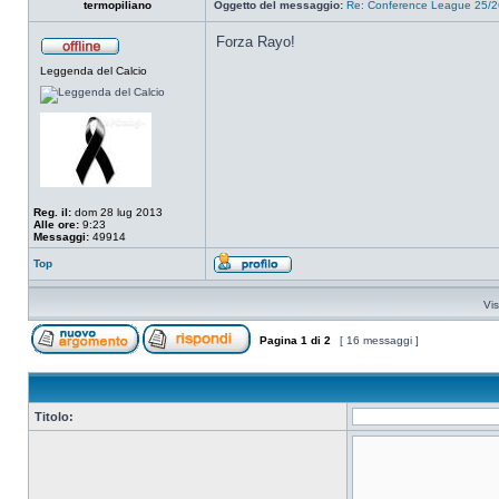
termopiliano
Oggetto del messaggio:
Re: Conference League 25/26
Forza Rayo!
Leggenda del Calcio
Reg. il:
dom 28 lug 2013
Alle ore:
9:23
Messaggi:
49914
Top
Vis
Pagina
1
di
2
[ 16 messaggi ]
Titolo: