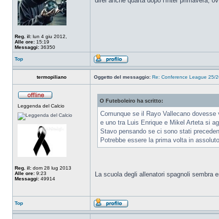
direi anche quarta dopo l'Inter primavera, o
Reg. il:
lun 4 giu 2012,
Alle ore:
15:19
Messaggi:
36350
Top
termopiliano
Oggetto del messaggio:
Re: Conference League 25/26
O Futeboleiro ha scritto:
Leggenda del Calcio
Comunque se il Rayo Vallecano dovesse vin
e uno tra Luis Enrique e Mikel Arteta si 
Stavo pensando se ci sono stati precedenti
Potrebbe essere la prima volta in assoluto
Reg. il:
dom 28 lug 2013
Alle ore:
9:23
La scuola degli allenatori spagnoli sembra e
Messaggi:
49914
Top