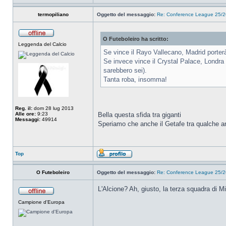
termopiliano
Oggetto del messaggio:
Re: Conference League 25/26
O Futeboleiro ha scritto:
Leggenda del Calcio
Se vince il Rayo Vallecano, Madrid porterà 
Se invece vince il Crystal Palace, Londra
sarebbero sei).
Tanta roba, insomma!
Reg. il:
dom 28 lug 2013
Alle ore:
9:23
Bella questa sfida tra giganti
Messaggi:
49914
Speriamo che anche il Getafe tra qualche an
Top
O Futeboleiro
Oggetto del messaggio:
Re: Conference League 25/26
L'Alcione? Ah, giusto, la terza squadra di Mi
Campione d'Europa