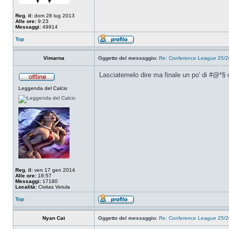
Reg. il:
dom 28 lug 2013
Alle ore:
9:23
Messaggi:
49914
Top
Vimarna
Oggetto del messaggio:
Re: Conference League 25/26
Lasciatemelo dire ma finale un po' di #@*§ 
Leggenda del Calcio
Reg. il:
ven 17 gen 2014
Alle ore:
18:57
Messaggi:
17180
Località:
Civitas Vetula
Top
Nyan Cat
Oggetto del messaggio:
Re: Conference League 25/26