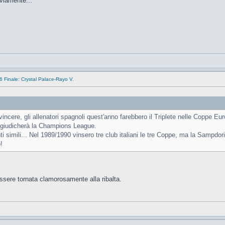
vviamente...
 Finale: Crystal Palace-Rayo V.
cere, gli allenatori spagnoli quest'anno farebbero il Triplete nelle Coppe Eu
aggiudicherà la Champions League.
 simili... Nel 1989/1990 vinsero tre club italiani le tre Coppe, ma la Sampdor
!
ssere tornata clamorosamente alla ribalta.