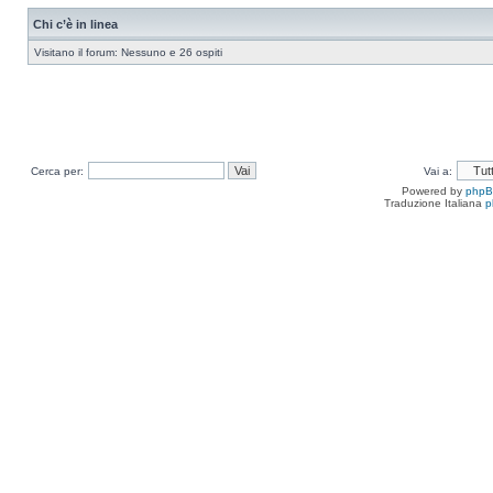
Chi c’è in linea
Visitano il forum: Nessuno e 26 ospiti
Cerca per:
Vai a:
Powered by
php
Traduzione Italiana
p