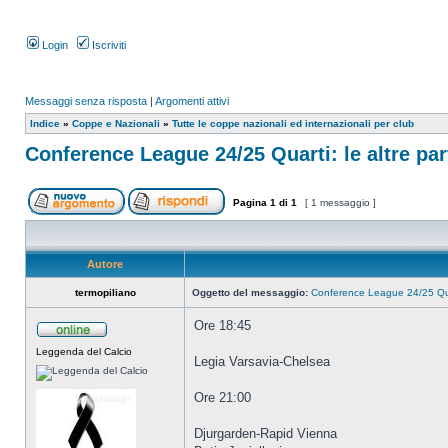
Login
Iscriviti
Messaggi senza risposta
|
Argomenti attivi
Indice
»
Coppe e Nazionali
»
Tutte le coppe nazionali ed internazionali per club
Conference League 24/25 Quarti: le altre par
Pagina
1
di
1
[ 1 messaggio ]
Autore
termopiliano
Oggetto del messaggio:
Conference League 24/25 Quart
Ore 18:45
Leggenda del Calcio
Legia Varsavia-Chelsea
Ore 21:00
Djurgarden-Rapid Vienna