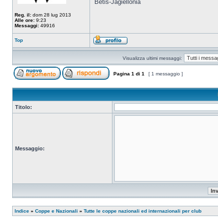
Betis-Jagiellonia
Reg. il:
dom 28 lug 2013
Alle ore:
9:23
Messaggi:
49916
Top
Visualizza ultimi messaggi:
Pagina
1
di
1
[ 1 messaggio ]
Titolo:
Messaggio:
Indice
»
Coppe e Nazionali
»
Tutte le coppe nazionali ed internazionali per club