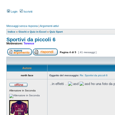
Login
Iscriviti
Messaggi senza risposta
|
Argomenti attivi
Indice
»
Giochi e Quiz in Excel
»
Quiz Sport
Sportivi da piccoli 6
Moderatore:
Terence
Pagina
4
di
5
[ 41 messaggi ]
Autore
north face
Oggetto del messaggio:
Re: Sportivi da piccoli 6
..in effetti ..
ho una foto da pi
Allenatore in Seconda