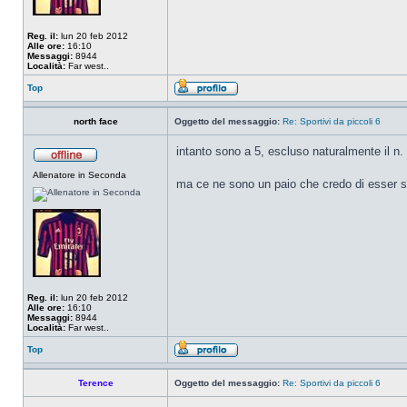
Reg. il:
lun 20 feb 2012
Alle ore:
16:10
Messaggi:
8944
Località:
Far west..
Top
north face
Oggetto del messaggio:
Re: Sportivi da piccoli 6
intanto sono a 5, escluso naturalmente il n.
Allenatore in Seconda
ma ce ne sono un paio che credo di esser si
Reg. il:
lun 20 feb 2012
Alle ore:
16:10
Messaggi:
8944
Località:
Far west..
Top
Terence
Oggetto del messaggio:
Re: Sportivi da piccoli 6