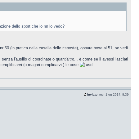
zione dello sport che io nn lo vedo?
r 50 (in pratica nella casella delle risposte), oppure boxe al 51, se vedi
senza l'ausilio di coordinate o quant'altro... è come se li avessi lasciati
r semplificarvi (o magari complicarvi ) le cose
Inviato:
mer 1 ott 2014, 8:39