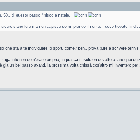
. 50.. di questo passo finisco a natale...
sicuro siano loro ma non capisco se nn prende il nome... dove trovate l'indica
nso che sta a te individuare lo sport, come? beh.. prova pure a scrivere tennis n
ga info non ce n'erano proprio, in pratica i risolutori dovettero fare quei quiz 
tti è già un bel passo avanti, la prossima volta chissà cos'altro mi inventerò pe