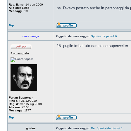
Reg. il:
mer 14 gen 2009
ps. l'avevo postato anche in personaggi da p
Alle ore:
13:55
Messaggi:
19
Top
cucamonga
Oggetto del messaggio:
Sportivi da piccoli 6
15: pugile imbattuto campione superwelter
Raccattapalle
Forum Supporter
Fino al
: 31/12/2019
Reg. il:
mar 15 lug 2008
Alle ore:
22:50
Messaggi:
1177
Top
guidos
Oggetto del messaggio:
Re: Sportivi da piccoli 6