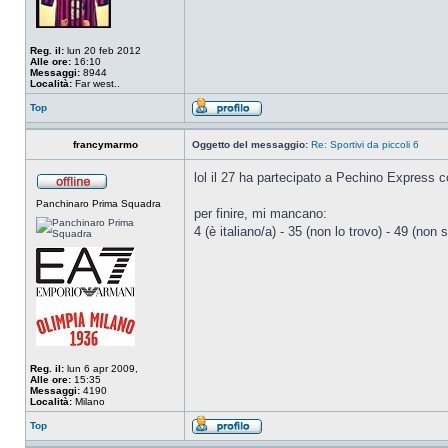
Reg. il:
lun 20 feb 2012
Alle ore:
16:10
Messaggi:
8944
Località:
Far west..
Top
francymarmo
Oggetto del messaggio:
Re: Sportivi da piccoli 6
lol il 27 ha partecipato a Pechino Express 
Panchinaro Prima Squadra
per finire, mi mancano:
4 (è italiano/a) - 35 (non lo trovo) - 49 (n
Reg. il:
lun 6 apr 2009,
Alle ore:
15:35
Messaggi:
4190
Località:
Milano
Top