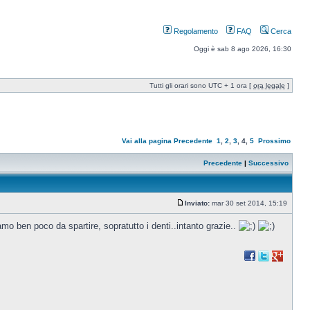
Regolamento
FAQ
Cerca
Oggi è sab 8 ago 2026, 16:30
Tutti gli orari sono UTC + 1 ora [
ora legale
]
Vai alla pagina
Precedente
1
,
2
,
3
,
4
,
5
Prossimo
Precedente
|
Successivo
Inviato:
mar 30 set 2014, 15:19
mo ben poco da spartire, sopratutto i denti..intanto grazie..