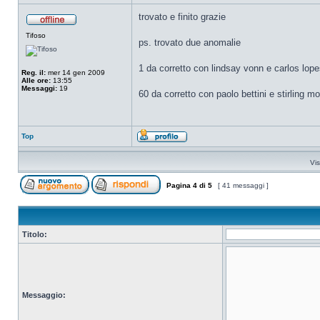
trovato e finito grazie
Tifoso
ps. trovato due anomalie
1 da corretto con lindsay vonn e carlos lop
Reg. il:
mer 14 gen 2009
Alle ore:
13:55
Messaggi:
19
60 da corretto con paolo bettini e stirling m
Top
Vis
Pagina
4
di
5
[ 41 messaggi ]
Titolo:
Messaggio: