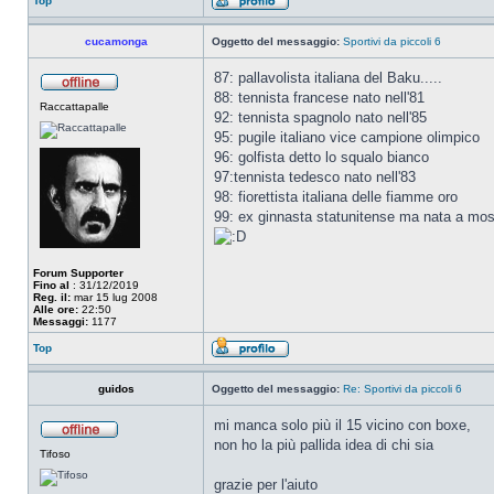
Top
cucamonga
Oggetto del messaggio:
Sportivi da piccoli 6
87: pallavolista italiana del Baku.....
88: tennista francese nato nell'81
Raccattapalle
92: tennista spagnolo nato nell'85
95: pugile italiano vice campione olimpico
96: golfista detto lo squalo bianco
97:tennista tedesco nato nell'83
98: fiorettista italiana delle fiamme oro
99: ex ginnasta statunitense ma nata a mos
Forum Supporter
Fino al
: 31/12/2019
Reg. il:
mar 15 lug 2008
Alle ore:
22:50
Messaggi:
1177
Top
guidos
Oggetto del messaggio:
Re: Sportivi da piccoli 6
mi manca solo più il 15 vicino con boxe,
non ho la più pallida idea di chi sia
Tifoso
grazie per l'aiuto