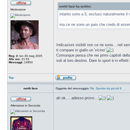
north face ha scritto:
Moderatore
intanto sono a 5, escluso naturalmente il n
ma ce ne sono un paio che credo di esser 
Indicazioni visibili non ce ne sono... nel se
ti compare in giallo un 'vicino'
Comunque pensa che nei primi capitoli della sa
Reg. il:
lun 30 mag 2005
Alle ore:
21:53
soli al loro destino. Dare lo sport è in effe
Messaggi:
14954
Top
north face
Oggetto del messaggio:
Re: Sportivi da piccoli 6
ah ok.... adesso provo...
Allenatore in Seconda