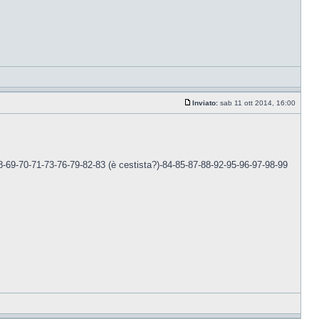
Inviato:
sab 11 ott 2014, 16:00
-68-69-70-71-73-76-79-82-83 (è cestista?)-84-85-87-88-92-95-96-97-98-99