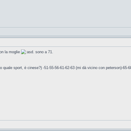
con la moglie
. sono a 71.
on so quale sport, è cinese?) -51-55-56-61-62-63 (mi dà vicino con peterson)-65