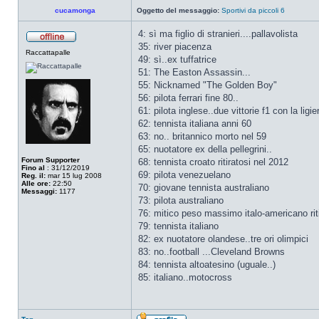
cucamonga
Oggetto del messaggio:
Sportivi da piccoli 6
4: sì ma figlio di stranieri....pallavolista
35: river piacenza
Raccattapalle
49: sì..ex tuffatrice
51: The Easton Assassin...
55: Nicknamed "The Golden Boy"
56: pilota ferrari fine 80..
61: pilota inglese..due vittorie f1 con la ligie
62: tennista italiana anni 60
63: no.. britannico morto nel 59
65: nuotatore ex della pellegrini..
Forum Supporter
68: tennista croato ritiratosi nel 2012
Fino al
: 31/12/2019
69: pilota venezuelano
Reg. il:
mar 15 lug 2008
Alle ore:
22:50
70: giovane tennista australiano
Messaggi:
1177
73: pilota australiano
76: mitico peso massimo italo-americano riti
79: tennista italiano
82: ex nuotatore olandese..tre ori olimpici
83: no..football ...Cleveland Browns
84: tennista altoatesino (uguale..)
85: italiano..motocross