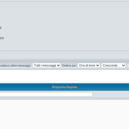
es
oss
ualizza ultimi messaggi:
Ordina per
Risposta Rapida