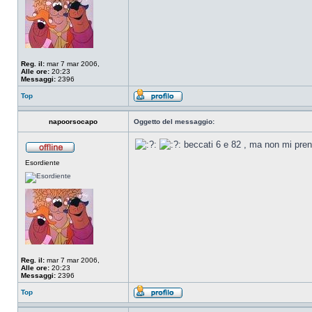
Reg. il:
mar 7 mar 2006,
Alle ore:
20:23
Messaggi:
2396
Top
napoorsocapo
Oggetto del messaggio:
beccati 6 e 82 , ma non mi pre
Esordiente
Reg. il:
mar 7 mar 2006,
Alle ore:
20:23
Messaggi:
2396
Top