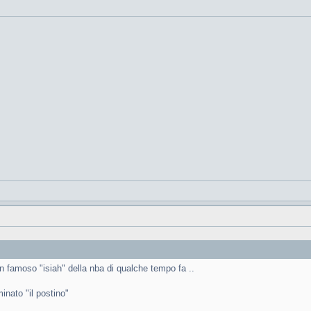
n famoso "isiah" della nba di qualche tempo fa ..
inato "il postino"