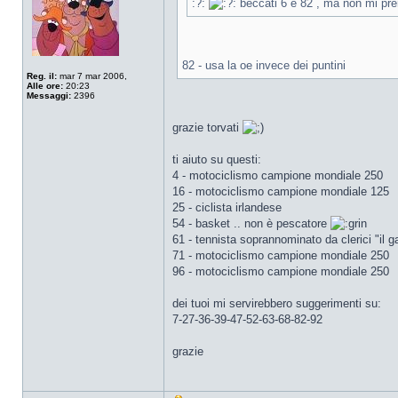
:?:
beccati 6 e 82 , ma non mi pr
82 - usa la oe invece dei puntini
Reg. il:
mar 7 mar 2006,
Alle ore:
20:23
Messaggi:
2396
grazie torvati
ti aiuto su questi:
4 - motociclismo campione mondiale 250
16 - motociclismo campione mondiale 125
25 - ciclista irlandese
54 - basket .. non è pescatore
61 - tennista soprannominato da clerici "il g
71 - motociclismo campione mondiale 250
96 - motociclismo campione mondiale 250
dei tuoi mi servirebbero suggerimenti su:
7-27-36-39-47-52-63-68-82-92
grazie