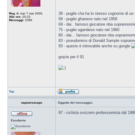
38 - pugile cha ha lo stesso cognome di un 
Reg. il:
mar 7 mar 2006,
Alle ore:
20:23
58 - pugile ghanese nato nel 1958
Messaggi:
2396
69 - dai.. famoso giocatore nba soprannomin
75 - pugile ugandese nato nel 1960
80 - dai... famoso giocatore nba soprannom
83 - pseudonimo di Donald Sample soprann
93 - questo è introvabile anche su google
grazie per il 91
Top
napoorsocapo
Oggetto del messaggio:
97 - ciclista svizzero professionista dal 1980
Esordiente