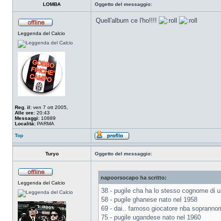
LOMBA
Oggetto del messaggio:
Quell'album ce l'ho!!!!
Leggenda del Calcio
Reg. il:
ven 7 ott 2005,
Alle ore:
20:43
Messaggi:
10889
Località:
PARMA
Top
Turyo
Oggetto del messaggio:
napoorsocapo ha scritto:
Leggenda del Calcio
38 - pugile cha ha lo stesso cognome di u
58 - pugile ghanese nato nel 1958
69 - dai.. famoso giocatore nba soprannom
75 - pugile ugandese nato nel 1960