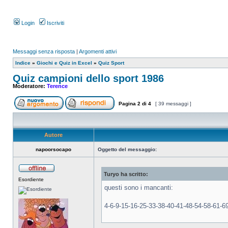
Login
Iscriviti
Messaggi senza risposta
|
Argomenti attivi
Indice
»
Giochi e Quiz in Excel
»
Quiz Sport
Quiz campioni dello sport 1986
Moderatore:
Terence
Pagina
2
di
4
[ 39 messaggi ]
Autore
napoorsocapo
Oggetto del messaggio:
Turyo ha scritto:
Esordiente
questi sono i mancanti:
4-6-9-15-16-25-33-38-40-41-48-54-58-61-6