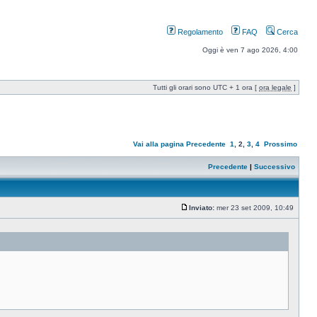
Regolamento
FAQ
Cerca
Oggi è ven 7 ago 2026, 4:00
Tutti gli orari sono UTC + 1 ora [
ora legale
]
Vai alla pagina
Precedente
1
,
2
,
3
,
4
Prossimo
Precedente
|
Successivo
Inviato:
mer 23 set 2009, 10:49