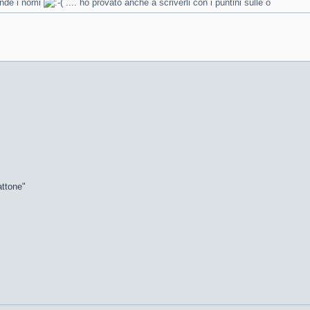
ende i nomi
.... ho provato anche a scriverli con i puntini sulle o
attone"