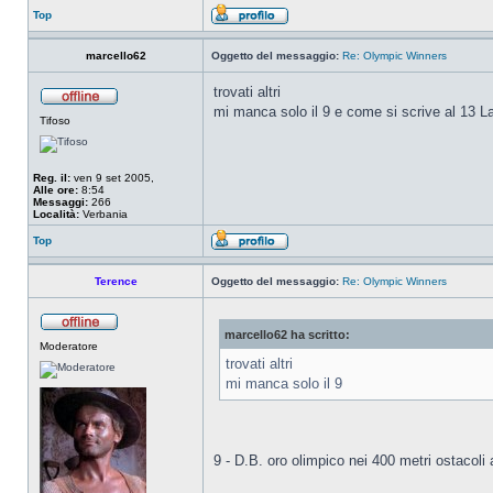
Top
marcello62
Oggetto del messaggio:
Re: Olympic Winners
trovati altri
mi manca solo il 9 e come si scrive al 13 L
Tifoso
Reg. il:
ven 9 set 2005,
Alle ore:
8:54
Messaggi:
266
Località:
Verbania
Top
Terence
Oggetto del messaggio:
Re: Olympic Winners
marcello62 ha scritto:
Moderatore
trovati altri
mi manca solo il 9
9 - D.B. oro olimpico nei 400 metri ostacol