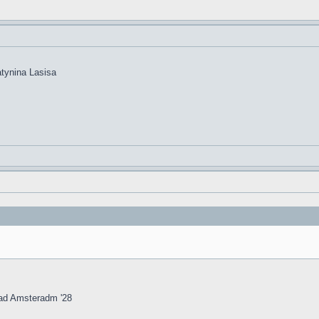
atynina Lasisa
i ad Amsteradm '28