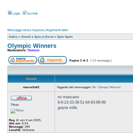
Login
Iscriviti
Messaggi senza risposta
|
Argomenti attivi
Indice
»
Giochi e Quiz in Excel
»
Quiz Sport
Olympic Winners
Moderatore:
Terence
Pagina
2
di
2
[ 13 messaggi ]
Autore
marcello62
Oggetto del messaggio:
Re: Olympic Winners
mi mancano:
8-9-13-33-39-51-64-83-88-99
Tifoso
grazie mille
Reg. il:
ven 9 set 2005,
Alle ore:
8:54
Messaggi:
266
Località:
Verbania