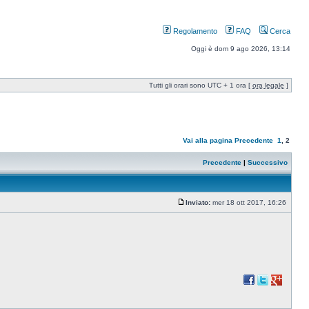
Regolamento
FAQ
Cerca
Oggi è dom 9 ago 2026, 13:14
Tutti gli orari sono UTC + 1 ora [
ora legale
]
Vai alla pagina
Precedente
1
,
2
Precedente
|
Successivo
Inviato:
mer 18 ott 2017, 16:26