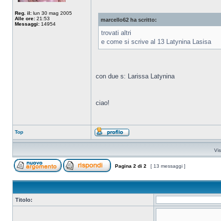
Reg. il:
lun 30 mag 2005
Alle ore:
21:53
marcello62 ha scritto:
Messaggi:
14954
trovati altri
e come si scrive al 13 Latynina Lasisa
con due s: Larissa Latynina
ciao!
Top
Vis
Pagina
2
di
2
[ 13 messaggi ]
Titolo: