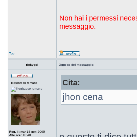
Non hai i permessi necessa
messaggio.
Top
rickygol
Oggetto del messaggio:
Cita:
Il quizzoso romano
jhon cena
Reg. il:
mar 18 gen 2005
e questo ti dice tutt
Alle ore:
10:40