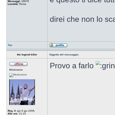
Messaggi:
16676
Località:
Roma
direi che non lo sc
Top
the legend killer
Oggetto del messaggio:
Provo a farlo
Moderatore
Reg. il:
gio 8 giu 2006,
Alle ore:
21:15