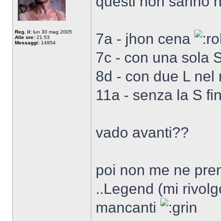
questi non sanno 
Reg. il:
lun 30 mag 2005
7a - jhon cena
Alle ore:
21:53
Messaggi:
14954
7c - con una sola
8d - con due L ne
11a - senza la S f
vado avanti??
poi non me ne pren
..Legend (mi rivolg
mancanti