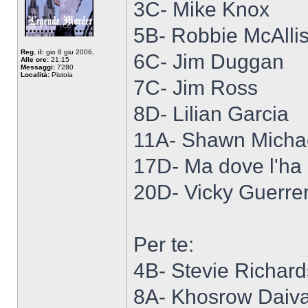
3C- Mike Knox
5B- Robbie McAllis
Reg. il:
gio 8 giu 2006,
6C- Jim Duggan
Alle ore:
21:15
Messaggi:
7280
Località:
Pistoia
7C- Jim Ross
8D- Lilian Garcia
11A- Shawn Micha
17D- Ma dove l'ha
20D- Vicky Guerre
Per te:
4B- Stevie Richard
8A- Khosrow Daiva