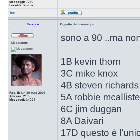
Messaggi:
7280
Località:
Pistoia
Top
Terence
Oggetto del messaggio:
sono a 90 ..ma no
Moderatore
1B kevin thorn
3C mike knox
4B steven richards
Reg. il:
lun 30 mag 2005
5A robbie mcalliste
Alle ore:
21:53
Messaggi:
14954
6C jim duggan
8A Daivari
17D questo è l'uni