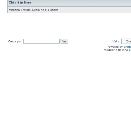
Chi c’è in linea
Visitano il forum: Nessuno e 1 ospite
Cerca per:
Vai a:
Powered by
php
Traduzione Italiana
p