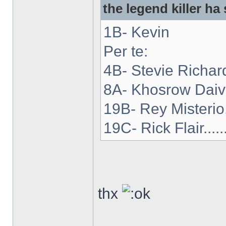
the legend killer ha 
1B- Kevin
Per te:
4B- Stevie Richar
8A- Khosrow Daiv
19B- Rey Misterio..
19C- Rick Flair.......
thx