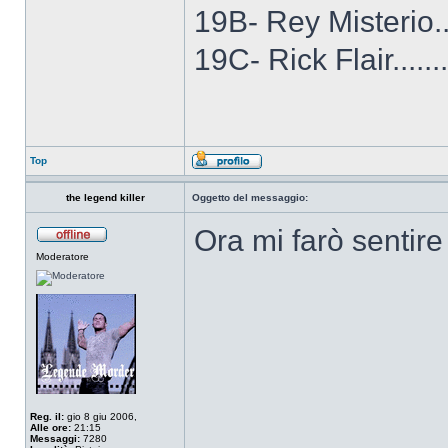
19B- Rey Misterio...
19C- Rick Flair........
Top
the legend killer
Oggetto del messaggio:
Ora mi farò sentir
Moderatore
Reg. il:
gio 8 giu 2006,
Alle ore:
21:15
Messaggi:
7280