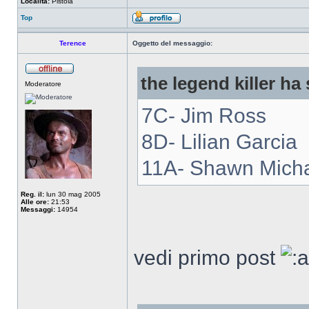
Località:
Pistoia
Top
Terence
Oggetto del messaggio:
the legend killer ha 
Moderatore
7C- Jim Ross
8D- Lilian Garcia
11A- Shawn Mich
Reg. il:
lun 30 mag 2005
Alle ore:
21:53
Messaggi:
14954
vedi primo post