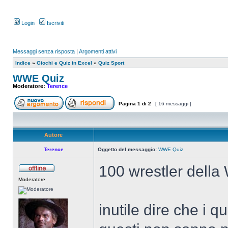
Login
Iscriviti
Messaggi senza risposta
|
Argomenti attivi
Indice
»
Giochi e Quiz in Excel
»
Quiz Sport
WWE Quiz
Moderatore:
Terence
Pagina
1
di
2
[ 16 messaggi ]
Autore
Terence
Oggetto del messaggio:
WWE Quiz
100 wrestler dell
Moderatore
inutile dire che i q