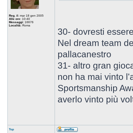
Reg. il:
mar 18 gen 2005
Alle ore:
10:40
Messaggi:
16676
Località:
Roma
30- dovresti esser
Nel dream team dei
pallacanestro
31- altro gran gioc
non ha mai vinto l'
Sportsmanship Awar
averlo vinto più vol
Top