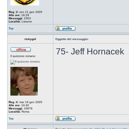
Reg. il:
ven 21 gen 2005
Alle ore:
18:29
Messaggi:
2303
Località:
Lissone
Top
rickygol
Oggetto del messaggio:
75- Jeff Hornacek
Il quizzoso romano
Reg. il:
mar 18 gen 2005
Alle ore:
10:40
Messaggi:
16676
Località:
Roma
Top