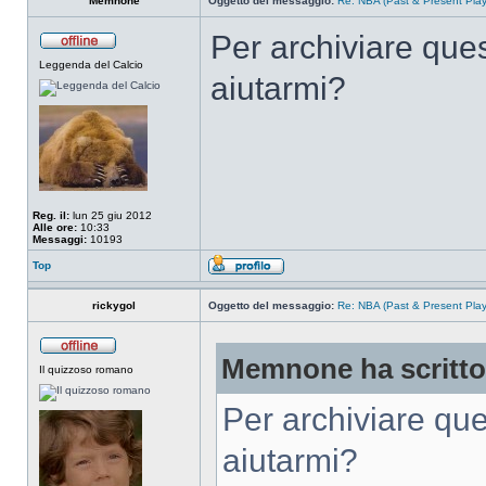
Memnone
Oggetto del messaggio:
Re: NBA (Past & Present Play
Per archiviare que
Leggenda del Calcio
aiutarmi?
Reg. il:
lun 25 giu 2012
Alle ore:
10:33
Messaggi:
10193
Top
rickygol
Oggetto del messaggio:
Re: NBA (Past & Present Play
Memnone ha scritto
Il quizzoso romano
Per archiviare qu
aiutarmi?