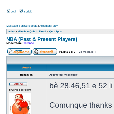
Login
Iscriviti
Messaggi senza risposta
|
Argomenti attivi
Indice
»
Giochi e Quiz in Excel
»
Quiz Sport
NBA (Past & Present Players)
Moderatore:
Terence
Pagina
3
di
3
[ 26 messaggi ]
Autore
Hanamichi
Oggetto del messaggio:
bè 28,46,51 e 52 li
Il Genio del Forum
Comunque thanks