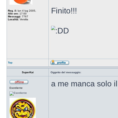
Finito!!!
Reg. il:
lun 4 lug 2005,
Alle ore:
17:00
Messaggi:
7767
Località:
Versilia
Top
SuperKai
Oggetto del messaggio:
a me manca solo i
Esordiente