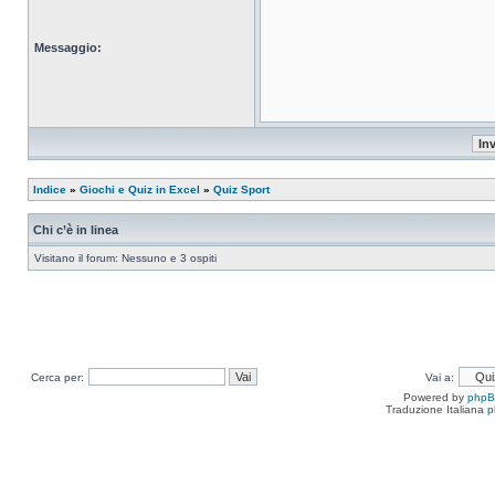
Messaggio:
Indice
»
Giochi e Quiz in Excel
»
Quiz Sport
Chi c’è in linea
Visitano il forum: Nessuno e 3 ospiti
Cerca per:
Vai a:
Powered by
php
Traduzione Italiana
p