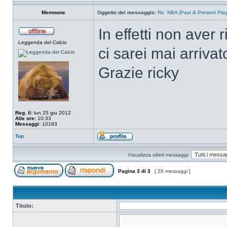
Memnone
Oggetto del messaggio:
Re: NBA (Past & Present Play
In effetti non aver 
Leggenda del Calcio
ci sarei mai arrivat
Grazie ricky
Reg. il:
lun 25 giu 2012
Alle ore:
10:33
Messaggi:
10193
Top
Visualizza ultimi messaggi:
Pagina
3
di
3
[ 26 messaggi ]
Titolo: