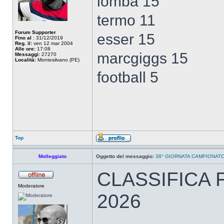
lomba 15
termo 11
Forum Supporter
esser 15
Fino al
: 31/12/2019
Reg. il:
ven 12 mar 2004
Alle ore:
17:08
marcgiggs 15
Messaggi:
27270
Località:
Montesilvano (PE)
football 5
Top
Molleggiato
Oggetto del messaggio:
38° GIORNATA CAMPIONATO A
CLASSIFICA 
Moderatore
2026