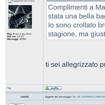
Complimenti a Marc
stata una bella ba
Io sono crollato b
stagione, ma giust
Reg. il:
lun 4 giu 2012,
Alle ore:
15:19
Messaggi:
36361
ti sei allegrizzato p
Top
Lollo11
Oggetto del messaggio:
Re: 38° GIORNATA CAMPIONA