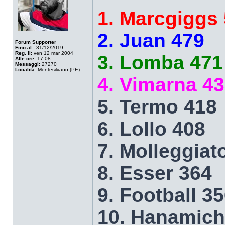
1. Marcgiggs
2. Juan 479
Forum Supporter
Fino al
: 31/12/2019
Reg. il:
ven 12 mar 2004
3. Lomba 471
Alle ore:
17:08
Messaggi:
27270
Località:
Montesilvano (PE)
4. Vimarna 4
5. Termo 418
6. Lollo 408
7. Molleggiat
8. Esser 364
9. Football 3
10. Hanamich