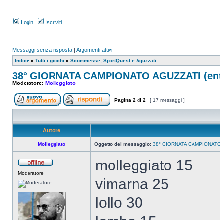
Login
Iscriviti
Messaggi senza risposta
|
Argomenti attivi
Indice
»
Tutti i giochi
»
Scommesse, SportQuest e Aguzzati
38° GIORNATA CAMPIONATO AGUZZATI (entro
Moderatore:
Molleggiato
Pagina
2
di
2
[ 17 messaggi ]
Autore
Molleggiato
Oggetto del messaggio:
38° GIORNATA CAMPIONATO A
molleggiato 15
Moderatore
vimarna 25
lollo 30