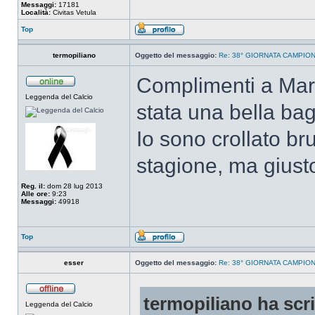
Messaggi:
17181
Località:
Civitas Vetula
Top
termopiliano
Oggetto del messaggio:
Re: 38° GIORNATA CAMPIONA
Complimenti a Marcg
Leggenda del Calcio
stata una bella bag
Io sono crollato br
stagione, ma giusto
Reg. il:
dom 28 lug 2013
Alle ore:
9:23
Messaggi:
49918
Top
esser
Oggetto del messaggio:
Re: 38° GIORNATA CAMPIONA
termopiliano ha scri
Leggenda del Calcio