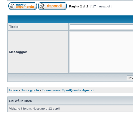
Pagina
2
di
2
[ 17 messaggi ]
Titolo:
Messaggio:
Indice
»
Tutti i giochi
»
Scommesse, SportQuest e Aguzzati
Chi c’è in linea
Visitano il forum: Nessuno e 12 ospiti