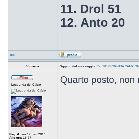
11. Drol 51
12. Anto 20
Top
Vimarna
Oggetto del messaggio:
Re: 38° GIORNATA CAMPIONA
Quarto posto, non 
Leggenda del Calcio
Reg. il:
ven 17 gen 2014
Alle ore:
18:57