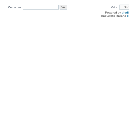
Cerca per:
Vai a:
Powered by
php
Traduzione Italiana
p