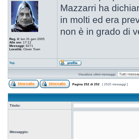
Mazzarri ha dichiar
in molti ed era pr
non è in grado di
Reg. il:
lun 31 gen 2005
Alle ore:
17:12
Messaggi:
9271
Località:
Clown Town
Top
Visualizza ultimi messaggi:
Pagina
252
di
252
[ 2520 messaggi ]
Titolo:
Messaggio: