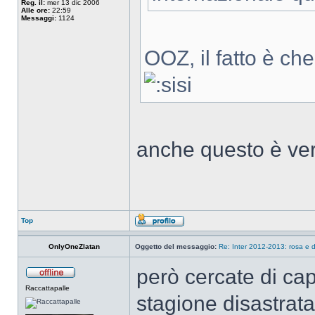
Reg. il:
mer 13 dic 2006
Alle ore:
22:59
Messaggi:
1124
OOZ, il fatto è c
anche questo è ver
Top
OnlyOneZlatan
Oggetto del messaggio:
Re: Inter 2012-2013: rosa e d
però cercate di cap
Raccattapalle
stagione disastrata