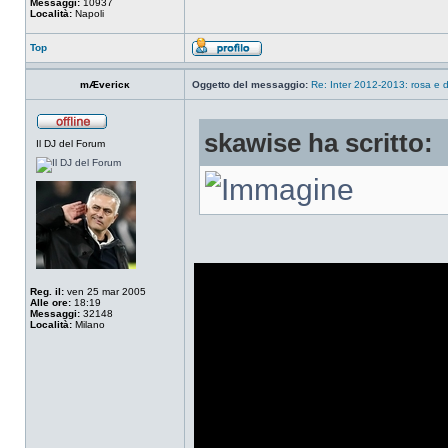
Messaggi:
10937
Località:
Napoli
Top
mÆvericĸ
Oggetto del messaggio:
Re: Inter 2012-2013: rosa e d
skawise ha scritto:
Il DJ del Forum
Reg. il:
ven 25 mar 2005
Alle ore:
18:19
Messaggi:
32148
Località:
Milano