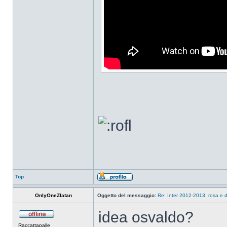
Top
OnlyOneZlatan
Oggetto del messaggio:
Re: Inter 2012-2013: rosa e d
idea osvaldo?
Raccattapalle