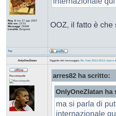
internazionale qui
Reg. il:
lun 27 ago 2007
OOZ, il fatto è ch
Alle ore:
23:51
Messaggi:
29486
Località:
Bergamo
Top
OnlyOneZlatan
Oggetto del messaggio:
Re: Inter 2012-2013: rosa e d
arres82 ha scritto:
Raccattapalle
OnlyOneZlatan ha s
ma si parla di put
internazionale qu