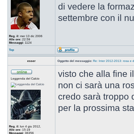
di vedere la forma
settembre con il n
Reg. il:
mer 13 dic 2006
Alle ore:
22:59
Messaggi:
1124
Top
esser
Oggetto del messaggio:
Re: Inter 2012-2013: rosa e d
visto che alla fine 
Leggenda del Calcio
non ci sarà una ro
credo sarà troppo d
per la prossima sta
Reg. il:
lun 4 giu 2012,
Alle ore:
15:19
Messaggi:
36356