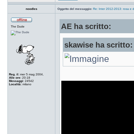
noodles
Oggetto del messaggio:
Re: Inter 2012-2013: rosa e d
AE ha scritto:
The Dude
skawise ha scritto:
Reg. il:
mer 5 mag 2004,
Alle ore:
20:18
Messaggi:
24542
Località:
milano