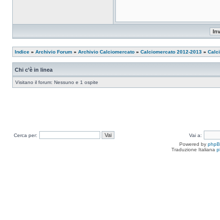
Indice
»
Archivio Forum
»
Archivio Calciomercato
»
Calciomercato 2012-2013
»
Calc
Chi c’è in linea
Visitano il forum: Nessuno e 1 ospite
Cerca per:
Vai a:
Powered by
php
Traduzione Italiana
p