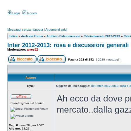
Login
Iscriviti
Messaggi senza risposta
|
Argomenti attivi
Indice
»
Archivio Forum
»
Archivio Calciomercato
»
Calciomercato 2012-2013
»
Calc
Inter 2012-2013: rosa e discussioni generali
Moderatore:
arres82
Pagina
252
di
252
[ 2520 messaggi ]
Autore
Ryuk
Oggetto del messaggio:
Re: Inter 2012-2013: rosa e d
Ah ecco da dove pr
Street Fighter del Forum
mercato..dalla gaz
Reg. il:
dom 28 gen 2007
Alle ore:
23:27