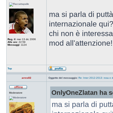
ma si parla di putt
internazionale qui?
chi non è interessa
Reg. il:
mer 13 dic 2006
mod all'attenzione!
Alle ore:
22:59
Messaggi:
1124
Top
arres82
Oggetto del messaggio:
Re: Inter 2012-2013: rosa e d
OnlyOneZlatan ha sc
Moderatore
ma si parla di putt