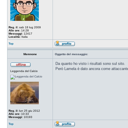
Reg. il:
sab 18 lug 2009
Alle ore:
14:28
Messaggi:
12417
Località:
Italia
Top
Memnone
Oggetto del messaggio:
Da quanto ho visto i risultati sono sul sito.
Però Lamela è dato ancora come attaccant
Leggenda del Calcio
Reg. il:
lun 25 giu 2012
Alle ore:
10:33
Messaggi:
10193
Top