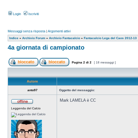
Login
Iscriviti
Messaggi senza risposta
|
Argomenti attivi
Indice
»
Archivio Forum
»
Archivio Fantacalcio
»
Fantacalcio Lega del Caos 2012-13
4a giornata di campionato
Pagina
2
di
2
[ 18 messaggi ]
Autore
anto97
Oggetto del messaggio:
Mark LAMELA è CC
Leggenda del Calcio