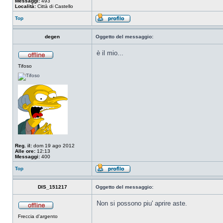
Messaggi:
493
Località:
Città di Castello
Top
degen
Oggetto del messaggio:
è il mio...
Tifoso
Reg. il:
dom 19 ago 2012
Alle ore:
12:13
Messaggi:
400
Top
DIS_151217
Oggetto del messaggio:
Non si possono piu' aprire aste.
Freccia d'argento