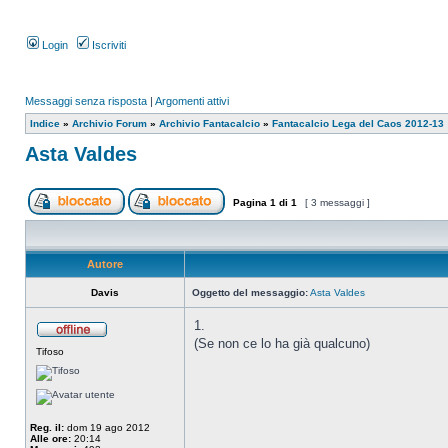
Login
Iscriviti
Messaggi senza risposta
|
Argomenti attivi
Indice
»
Archivio Forum
»
Archivio Fantacalcio
»
Fantacalcio Lega del Caos 2012-13
Asta Valdes
Pagina
1
di
1
[ 3 messaggi ]
Autore
Davis
Oggetto del messaggio:
Asta Valdes
1.
(Se non ce lo ha già qualcuno)
Tifoso
Reg. il:
dom 19 ago 2012
Alle ore:
20:14