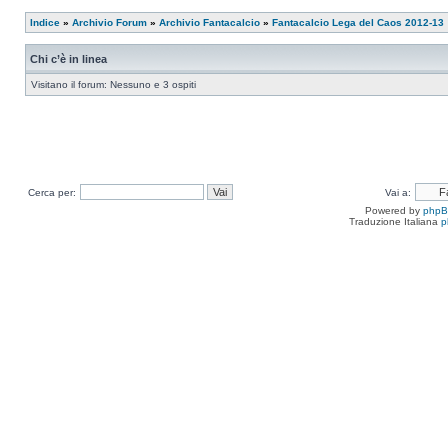
Indice
»
Archivio Forum
»
Archivio Fantacalcio
»
Fantacalcio Lega del Caos 2012-13
Chi c’è in linea
Visitano il forum: Nessuno e 3 ospiti
Cerca per:
Vai a:
Powered by
php
Traduzione Italiana
p