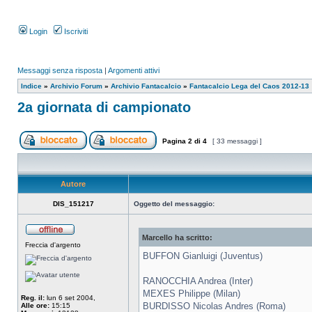
Login
Iscriviti
Messaggi senza risposta
|
Argomenti attivi
Indice
»
Archivio Forum
»
Archivio Fantacalcio
»
Fantacalcio Lega del Caos 2012-13
2a giornata di campionato
Pagina
2
di
4
[ 33 messaggi ]
Autore
DIS_151217
Oggetto del messaggio:
Marcello ha scritto:
Freccia d'argento
BUFFON Gianluigi (Juventus)
RANOCCHIA Andrea (Inter)
MEXES Philippe (Milan)
Reg. il:
lun 6 set 2004,
BURDISSO Nicolas Andres (Roma)
Alle ore:
15:15