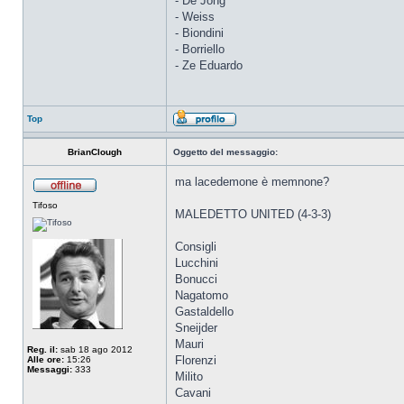
- De Jong
- Weiss
- Biondini
- Borriello
- Ze Eduardo
Top
BrianClough
Oggetto del messaggio:
ma lacedemone è memnone?
Tifoso
MALEDETTO UNITED (4-3-3)
Consigli
Lucchini
Bonucci
Nagatomo
Gastaldello
Sneijder
Mauri
Reg. il:
sab 18 ago 2012
Florenzi
Alle ore:
15:26
Messaggi:
333
Milito
Cavani