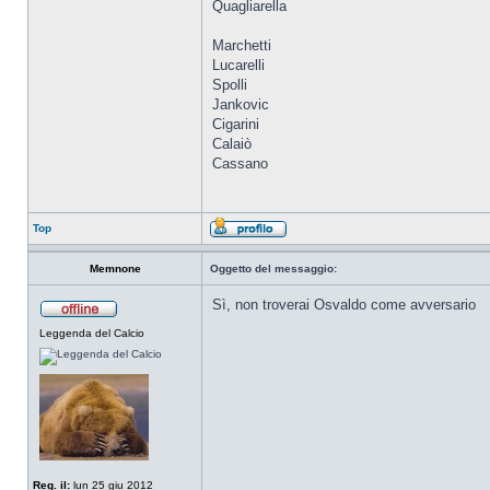
Quagliarella
Marchetti
Lucarelli
Spolli
Jankovic
Cigarini
Calaiò
Cassano
Top
Memnone
Oggetto del messaggio:
Sì, non troverai Osvaldo come avversario
Leggenda del Calcio
Reg. il:
lun 25 giu 2012