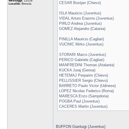
Messaggi:
13128
CESAR Bostjan (Chievo)
Località:
Brescia
ISLA Mauricio (Juventus)
VIDAL Arturo Erasmo (Juventus)
PIRLO Andrea (Juventus)
GOMEZ Alejandro (Catania)
PINILLA Mauricio (Cagliari)
VUCINIC Mirko (Juventus)
STORARI Marco (Juventus)
PERICO Gabriele (Cagliari)
MANFREDINI Thomas (Atalanta)
KUCKA Juraj (Genoa)
HETEMAJ Perparim (Chievo)
PELLISSIER Sergio (Chievo)
BARRETO Paulo Victor (Udinese)
LOPEZ Nicolas Federico (Roma)
MARESCA Enzo (Sampdoria)
POGBA Paul (Juventus)
CACERES Martin (Juventus)
BUFFON Gianluigi (Juventus)