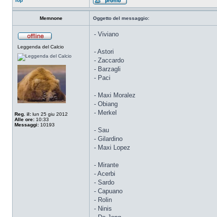
Top
Memnone
Oggetto del messaggio:
- Viviano
Leggenda del Calcio
- Astori
- Zaccardo
- Barzagli
- Paci
- Maxi Moralez
- Obiang
- Merkel
Reg. il:
lun 25 giu 2012
Alle ore:
10:33
Messaggi:
10193
- Sau
- Gilardino
- Maxi Lopez
- Mirante
- Acerbi
- Sardo
- Capuano
- Rolin
- Ninis