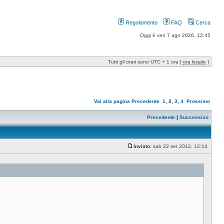
Regolamento
FAQ
Cerca
Oggi è ven 7 ago 2026, 12:45
Tutti gli orari sono UTC + 1 ora [
ora legale
]
Vai alla pagina
Precedente
1
,
2
,
3
,
4
Prossimo
Precedente
|
Successivo
Inviato:
sab 22 set 2012, 12:14