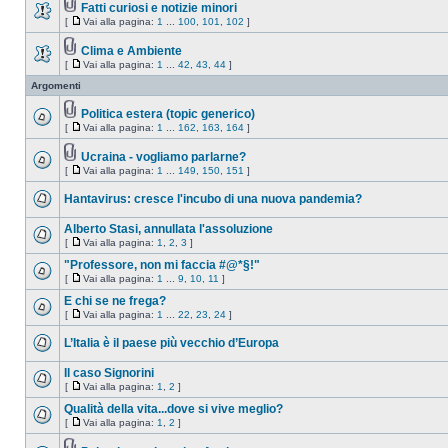
Fatti curiosi e notizie minori
[
Vai alla pagina:
1
...
100
,
101
,
102
]
Clima e Ambiente
[
Vai alla pagina:
1
...
42
,
43
,
44
]
Argomenti
Politica estera (topic generico)
[
Vai alla pagina:
1
...
162
,
163
,
164
]
Ucraina - vogliamo parlarne?
[
Vai alla pagina:
1
...
149
,
150
,
151
]
Hantavirus: cresce l'incubo di una nuova pandemia?
Alberto Stasi, annullata l'assoluzione
[
Vai alla pagina:
1
,
2
,
3
]
"Professore, non mi faccia #@*§!"
[
Vai alla pagina:
1
...
9
,
10
,
11
]
E chi se ne frega?
[
Vai alla pagina:
1
...
22
,
23
,
24
]
L’Italia è il paese più vecchio d’Europa
Il caso Signorini
[
Vai alla pagina:
1
,
2
]
Qualità della vita...dove si vive meglio?
[
Vai alla pagina:
1
,
2
]