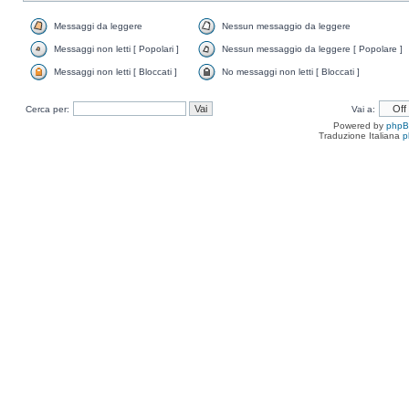
Messaggi da leggere
Nessun messaggio da leggere
Messaggi non letti [ Popolari ]
Nessun messaggio da leggere [ Popolare ]
Messaggi non letti [ Bloccati ]
No messaggi non letti [ Bloccati ]
Cerca per:
Vai a:
Powered by
php
Traduzione Italiana
p