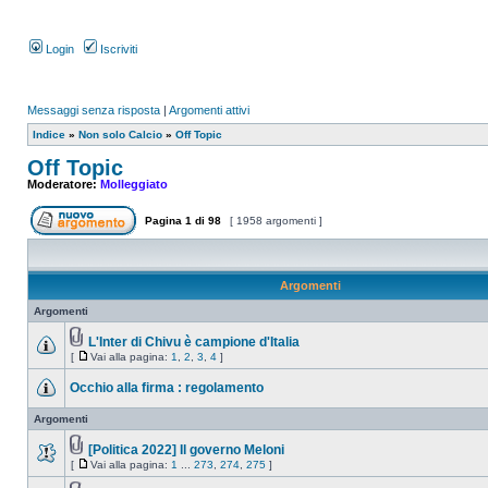
Login
Iscriviti
Messaggi senza risposta
|
Argomenti attivi
Indice
»
Non solo Calcio
»
Off Topic
Off Topic
Moderatore:
Molleggiato
Pagina
1
di
98
[ 1958 argomenti ]
Argomenti
Argomenti
L'Inter di Chivu è campione d'Italia
[
Vai alla pagina:
1
,
2
,
3
,
4
]
Occhio alla firma : regolamento
Argomenti
[Politica 2022] Il governo Meloni
[
Vai alla pagina:
1
...
273
,
274
,
275
]