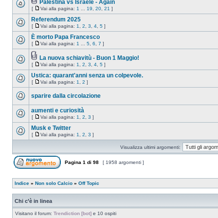
Palestina vs Israele - Again
[
Vai alla pagina:
1
...
19
,
20
,
21
]
Referendum 2025
[
Vai alla pagina:
1
,
2
,
3
,
4
,
5
]
È morto Papa Francesco
[
Vai alla pagina:
1
...
5
,
6
,
7
]
La nuova schiavitù - Buon 1 Maggio!
[
Vai alla pagina:
1
,
2
,
3
,
4
,
5
]
Ustica: quarant'anni senza un colpevole.
[
Vai alla pagina:
1
,
2
]
sparire dalla circolazione
aumenti e curiosità
[
Vai alla pagina:
1
,
2
,
3
]
Musk e Twitter
[
Vai alla pagina:
1
,
2
,
3
]
Visualizza ultimi argomenti:
Pagina
1
di
98
[ 1958 argomenti ]
Indice
»
Non solo Calcio
»
Off Topic
Chi c’è in linea
Visitano il forum:
Trendiction [bot]
e 10 ospiti