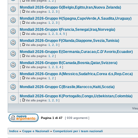
[
Vai alla pagina:
1
,
2
]
Mondiali 2026-Gruppo G(Belgio,Egitto,Iran,Nuova Zelanda)
[
Vai alla pagina:
1
,
2
,
3
]
Mondiali 2026-Gruppo H(Spagna,CapoVerde,A.Saudita,Uruguay)
[
Vai alla pagina:
1
,
2
,
3
]
Mondiali 2026-Gruppo I(Francia,Senegal,Iraq,Norvegia)
[
Vai alla pagina:
1
,
2
,
3
,
4
,
5
]
Mondiali 2026-Gruppo F(Olanda,Giappone,Svezia,Tunisia)
[
Vai alla pagina:
1
,
2
,
3
]
Mondiali 2026-Gruppo E(Germania,Curacao,C.D'Avorio,Ecuador)
[
Vai alla pagina:
1
,
2
]
Mondiali 2026-Gruppo B(Canada,Bosnia,Qatar,Svizzera)
[
Vai alla pagina:
1
,
2
,
3
,
4
]
Mondiali 2026-Gruppo A(Messico,Sudafrica,Corea d.s,Rep.Ceca)
[
Vai alla pagina:
1
,
2
]
Mondiali 2026-Gruppo C(Brasile,Marocco,Haiti,Scozia)
Mondiali 2026-Gruppo K(Portogallo,Congo,Uzbekistan,Colombia)
[
Vai alla pagina:
1
,
2
,
3
]
Visu
Pagina
1
di
47
[ 939 argomenti ]
Indice
»
Coppe e Nazionali
»
Competizioni per i team nazionali