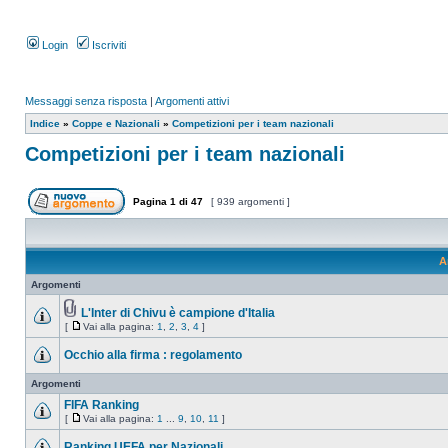
Login
Iscriviti
Messaggi senza risposta
|
Argomenti attivi
Indice
»
Coppe e Nazionali
»
Competizioni per i team nazionali
Competizioni per i team nazionali
Pagina
1
di
47
[ 939 argomenti ]
A
Argomenti
L'Inter di Chivu è campione d'Italia
[
Vai alla pagina:
1
,
2
,
3
,
4
]
Occhio alla firma : regolamento
Argomenti
FIFA Ranking
[
Vai alla pagina:
1
...
9
,
10
,
11
]
Ranking UEFA per Nazionali