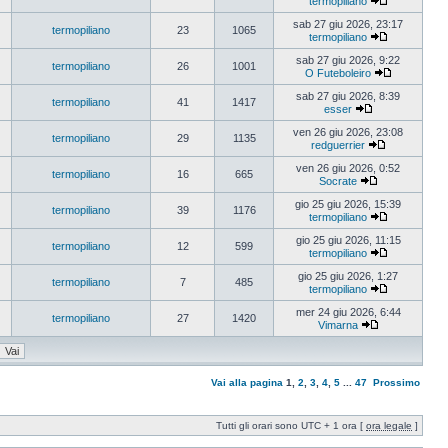
termopiliano
sab 27 giu 2026, 23:17
termopiliano
23
1065
termopiliano
sab 27 giu 2026, 9:22
termopiliano
26
1001
O Futeboleiro
sab 27 giu 2026, 8:39
termopiliano
41
1417
esser
ven 26 giu 2026, 23:08
termopiliano
29
1135
redguerrier
ven 26 giu 2026, 0:52
termopiliano
16
665
Socrate
gio 25 giu 2026, 15:39
termopiliano
39
1176
termopiliano
gio 25 giu 2026, 11:15
termopiliano
12
599
termopiliano
gio 25 giu 2026, 1:27
termopiliano
7
485
termopiliano
mer 24 giu 2026, 6:44
termopiliano
27
1420
Vimarna
Vai alla pagina
1
,
2
,
3
,
4
,
5
...
47
Prossimo
Tutti gli orari sono UTC + 1 ora [
ora legale
]