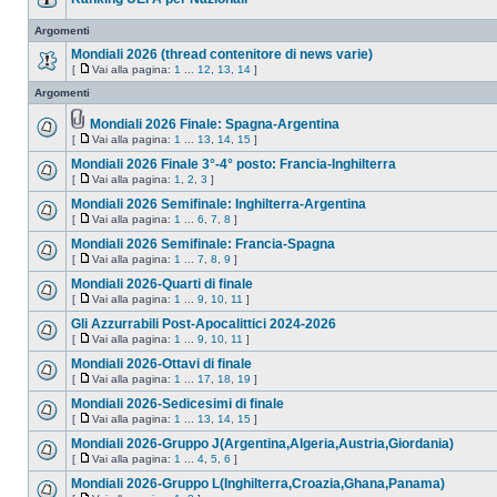
Argomenti
Mondiali 2026 (thread contenitore di news varie)
[
Vai alla pagina:
1
...
12
,
13
,
14
]
Argomenti
Mondiali 2026 Finale: Spagna-Argentina
[
Vai alla pagina:
1
...
13
,
14
,
15
]
Mondiali 2026 Finale 3°-4° posto: Francia-Inghilterra
[
Vai alla pagina:
1
,
2
,
3
]
Mondiali 2026 Semifinale: Inghilterra-Argentina
[
Vai alla pagina:
1
...
6
,
7
,
8
]
Mondiali 2026 Semifinale: Francia-Spagna
[
Vai alla pagina:
1
...
7
,
8
,
9
]
Mondiali 2026-Quarti di finale
[
Vai alla pagina:
1
...
9
,
10
,
11
]
Gli Azzurrabili Post-Apocalittici 2024-2026
[
Vai alla pagina:
1
...
9
,
10
,
11
]
Mondiali 2026-Ottavi di finale
[
Vai alla pagina:
1
...
17
,
18
,
19
]
Mondiali 2026-Sedicesimi di finale
[
Vai alla pagina:
1
...
13
,
14
,
15
]
Mondiali 2026-Gruppo J(Argentina,Algeria,Austria,Giordania)
[
Vai alla pagina:
1
...
4
,
5
,
6
]
Mondiali 2026-Gruppo L(Inghilterra,Croazia,Ghana,Panama)