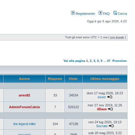
Regolamento
FAQ
Cerca
Oggi è gio 6 ago 2026, 4:22
Tutti gli orari sono UTC + 1 ora [
ora legale
]
Vai alla pagina
1
,
2
,
3
,
4
,
5
...
47
Prossimo
Autore
Risposte
Visite
Ultimo messaggio
dom 17 mag 2026, 18:23
arres82
33
34534
esser
mer 27 nov 2019, 11:26
AdminForumCalcio
7
526122
ilDave
ven 24 lug 2026, 19:13
the legend killer
104
47138
Socrate
sab 20 mag 2023, 3:22
accursio
5
7695