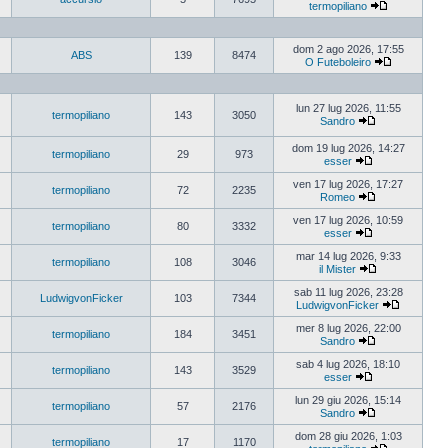
termopiliano
dom 2 ago 2026, 17:55
ABS
139
8474
O Futeboleiro
lun 27 lug 2026, 11:55
termopiliano
143
3050
Sandro
dom 19 lug 2026, 14:27
termopiliano
29
973
esser
ven 17 lug 2026, 17:27
termopiliano
72
2235
Romeo
ven 17 lug 2026, 10:59
termopiliano
80
3332
esser
mar 14 lug 2026, 9:33
termopiliano
108
3046
il Mister
sab 11 lug 2026, 23:28
LudwigvonFicker
103
7344
LudwigvonFicker
mer 8 lug 2026, 22:00
termopiliano
184
3451
Sandro
sab 4 lug 2026, 18:10
termopiliano
143
3529
esser
lun 29 giu 2026, 15:14
termopiliano
57
2176
Sandro
dom 28 giu 2026, 1:03
termopiliano
17
1170