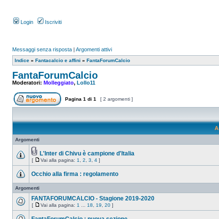
Login
Iscriviti
Messaggi senza risposta
|
Argomenti attivi
Indice
»
Fantacalcio e affini
»
FantaForumCalcio
FantaForumCalcio
Moderatori:
Molleggiato
,
Lollo11
Pagina
1
di
1
[ 2 argomenti ]
A
Argomenti
L'Inter di Chivu è campione d'Italia
[
Vai alla pagina:
1
,
2
,
3
,
4
]
Occhio alla firma : regolamento
Argomenti
FANTAFORUMCALCIO - Stagione 2019-2020
[
Vai alla pagina:
1
...
18
,
19
,
20
]