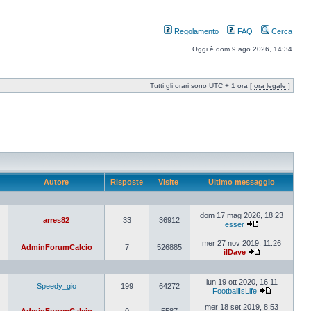
Regolamento
FAQ
Cerca
Oggi è dom 9 ago 2026, 14:34
Tutti gli orari sono UTC + 1 ora [
ora legale
]
Autore
Risposte
Visite
Ultimo messaggio
dom 17 mag 2026, 18:23
arres82
33
36912
esser
mer 27 nov 2019, 11:26
AdminForumCalcio
7
526885
ilDave
lun 19 ott 2020, 16:11
Speedy_gio
199
64272
FootballIsLife
mer 18 set 2019, 8:53