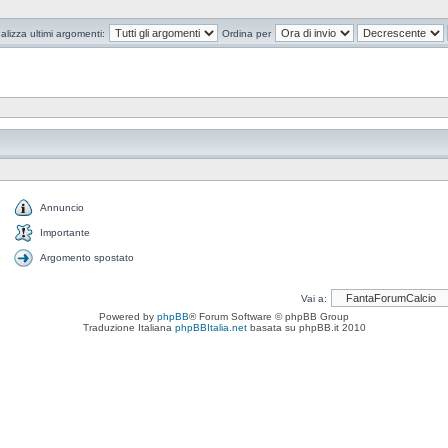
alizza ultimi argomenti:
Ordina per
Annuncio
Importante
Argomento spostato
Vai a:
Powered by
phpBB
® Forum Software © phpBB Group
Traduzione Italiana
phpBBItalia.net
basata su phpBB.it 2010