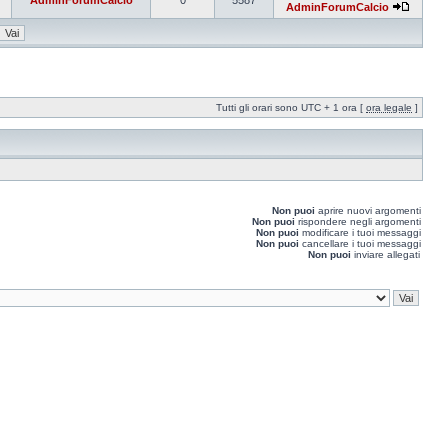
AdminForumCalcio
0
5587
AdminForumCalcio
Tutti gli orari sono UTC + 1 ora [
ora legale
]
Non puoi
aprire nuovi argomenti
Non puoi
rispondere negli argomenti
Non puoi
modificare i tuoi messaggi
Non puoi
cancellare i tuoi messaggi
Non puoi
inviare allegati