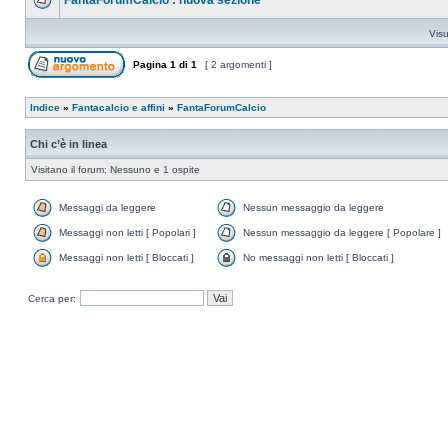
FantaForumCalcio : nuova sezione
Visu
Pagina
1
di
1
[ 2 argomenti ]
Indice
»
Fantacalcio e affini
»
FantaForumCalcio
Chi c’è in linea
Visitano il forum: Nessuno e 1 ospite
Messaggi da leggere
Nessun messaggio da leggere
Messaggi non letti [ Popolari ]
Nessun messaggio da leggere [ Popolare ]
Messaggi non letti [ Bloccati ]
No messaggi non letti [ Bloccati ]
Cerca per: