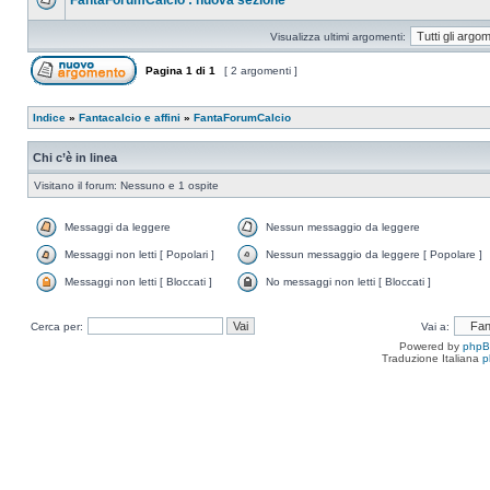
FantaForumCalcio : nuova sezione
Visualizza ultimi argomenti:
Pagina
1
di
1
[ 2 argomenti ]
Indice
»
Fantacalcio e affini
»
FantaForumCalcio
Chi c’è in linea
Visitano il forum: Nessuno e 1 ospite
Messaggi da leggere
Nessun messaggio da leggere
Messaggi non letti [ Popolari ]
Nessun messaggio da leggere [ Popolare ]
Messaggi non letti [ Bloccati ]
No messaggi non letti [ Bloccati ]
Cerca per:
Vai a:
Powered by
php
Traduzione Italiana
p