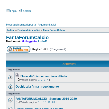
Login
Iscriviti
Messaggi senza risposta
|
Argomenti attivi
Indice
»
Fantacalcio e affini
»
FantaForumCalcio
FantaForumCalcio
Moderatori:
Molleggiato
,
Lollo11
Pagina
1
di
1
[ 2 argomenti ]
Argomenti
Argomenti
L'Inter di Chivu è campione d'Italia
[
Vai alla pagina:
1
,
2
,
3
,
4
]
Occhio alla firma : regolamento
Argomenti
FANTAFORUMCALCIO - Stagione 2019-2020
[
Vai alla pagina:
1
...
18
,
19
,
20
]