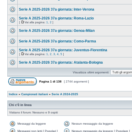
Serie A 2025-2026 37a giornata: Inter-Verona
Serie A 2025-2026 37a giornata: Roma-Lazio
[
Vai alla pagina:
1
,
2
]
Serie A 2025-2026 37a giornata: Genoa-Milan
Serie A 2025-2026 37a giornata: Como-Parma
Serie A 2025-2026 37a giornata: Juventus-Fiorentina
[
Vai alla pagina:
1
,
2
,
3
,
4
,
5
]
Serie A 2025-2026 37a giornata: Atalanta-Bologna
Visualizza ultimi argomenti:
Pagina
1
di
138
[ 2744 argomenti ]
Indice
»
Campionati italiani
»
Serie A 2024-2025
Chi c’è in linea
Visitano il forum: Nessuno e 9 ospiti
Messaggi da leggere
Nessun messaggio da leggere
Messaggi non letti [ Popolari ]
Nessun messaggio da leggere [ Popolare ]