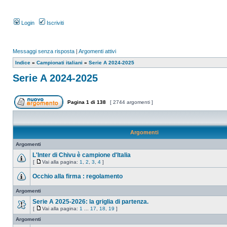
Login
Iscriviti
Messaggi senza risposta
|
Argomenti attivi
Indice
»
Campionati italiani
»
Serie A 2024-2025
Serie A 2024-2025
Pagina
1
di
138
[ 2744 argomenti ]
Argomenti
Argomenti
L'Inter di Chivu è campione d'Italia
[
Vai alla pagina:
1
,
2
,
3
,
4
]
Occhio alla firma : regolamento
Argomenti
Serie A 2025-2026: la griglia di partenza.
[
Vai alla pagina:
1
...
17
,
18
,
19
]
Argomenti