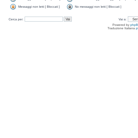
Messaggi non letti [ Bloccati ]
No messaggi non letti [ Bloccati ]
Cerca per:
Vai a:
Powered by
php
Traduzione Italiana
p