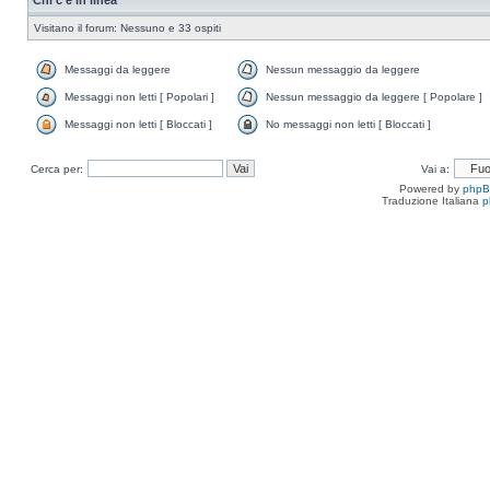
Chi c’è in linea
Visitano il forum: Nessuno e 33 ospiti
Messaggi da leggere
Nessun messaggio da leggere
Messaggi non letti [ Popolari ]
Nessun messaggio da leggere [ Popolare ]
Messaggi non letti [ Bloccati ]
No messaggi non letti [ Bloccati ]
Cerca per:
Vai a:
Powered by
php
Traduzione Italiana
p