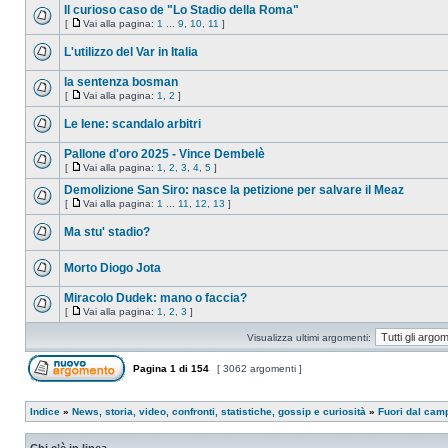
Il curioso caso de "Lo Stadio della Roma"
[
Vai alla pagina:
1
...
9
,
10
,
11
]
L'utilizzo del Var in Italia
la sentenza bosman
[
Vai alla pagina:
1
,
2
]
Le Iene: scandalo arbitri
Pallone d'oro 2025 - Vince Dembelè
[
Vai alla pagina:
1
,
2
,
3
,
4
,
5
]
Demolizione San Siro: nasce la petizione per salvare il Meaz
[
Vai alla pagina:
1
...
11
,
12
,
13
]
Ma stu' stadio?
Morto Diogo Jota
Miracolo Dudek: mano o faccia?
[
Vai alla pagina:
1
,
2
,
3
]
Visualizza ultimi argomenti:
Pagina
1
di
154
[ 3062 argomenti ]
Indice
»
News, storia, video, confronti, statistiche, gossip e curiosità
»
Fuori dal cam