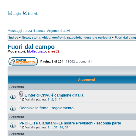
Login
Iscriviti
Messaggi senza risposta
|
Argomenti attivi
Indice
»
News, storia, video, confronti, statistiche, gossip e curiosità
»
Fuori dal cam
Fuori dal campo
Moderatori:
Molleggiato
,
arres82
Pagina
1
di
154
[ 3062 argomenti ]
Argomenti
Argomenti
L'Inter di Chivu è campione d'Italia
[
Vai alla pagina:
1
,
2
,
3
,
4
]
Occhio alla firma : regolamento
Argomenti
PROFETI e Ciarlatani - Le nostre Previsioni - seconda parte
[
Vai alla pagina:
1
...
37
,
38
,
39
]
Argomenti