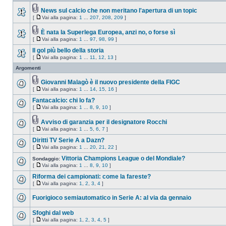
News sul calcio che non meritano l'apertura di un topic
[
Vai alla pagina:
1
...
207
,
208
,
209
]
È nata la Superlega Europea, anzi no, o forse sì
[
Vai alla pagina:
1
...
97
,
98
,
99
]
Il gol più bello della storia
[
Vai alla pagina:
1
...
11
,
12
,
13
]
Argomenti
Giovanni Malagò è il nuovo presidente della FIGC
[
Vai alla pagina:
1
...
14
,
15
,
16
]
Fantacalcio: chi lo fa?
[
Vai alla pagina:
1
...
8
,
9
,
10
]
Avviso di garanzia per il designatore Rocchi
[
Vai alla pagina:
1
...
5
,
6
,
7
]
Diritti TV Serie A a Dazn?
[
Vai alla pagina:
1
...
20
,
21
,
22
]
Vittoria Champions League o del Mondiale?
Sondaggio:
[
Vai alla pagina:
1
...
8
,
9
,
10
]
Riforma dei campionati: come la fareste?
[
Vai alla pagina:
1
,
2
,
3
,
4
]
Fuorigioco semiautomatico in Serie A: al via da gennaio
Sfoghi dal web
[
Vai alla pagina:
1
,
2
,
3
,
4
,
5
]