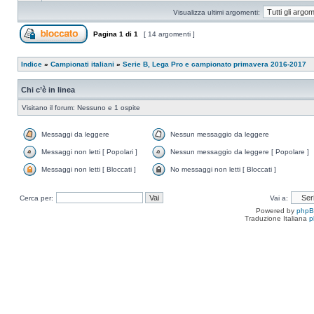
Visualizza ultimi argomenti:
Pagina
1
di
1
[ 14 argomenti ]
Indice
»
Campionati italiani
»
Serie B, Lega Pro e campionato primavera 2016-2017
Chi c’è in linea
Visitano il forum: Nessuno e 1 ospite
Messaggi da leggere
Nessun messaggio da leggere
Messaggi non letti [ Popolari ]
Nessun messaggio da leggere [ Popolare ]
Messaggi non letti [ Bloccati ]
No messaggi non letti [ Bloccati ]
Cerca per:
Vai a:
Powered by
php
Traduzione Italiana
p