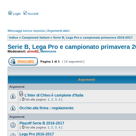
Login
Iscriviti
Messaggi senza risposta
|
Argomenti attivi
Indice
»
Campionati italiani
»
Serie B, Lega Pro e campionato primavera 2016-2017
Serie B, Lega Pro e campionato primavera 
Moderatori:
arres82
,
Memnone
Pagina
1
di
1
[ 14 argomenti ]
Argomenti
Argomenti
L'Inter di Chivu è campione d'Italia
[
Vai alla pagina:
1
,
2
,
3
,
4
]
Occhio alla firma : regolamento
Argomenti
Playoff Serie B 2016-2017
[
Vai alla pagina:
1
,
2
,
3
,
4
]
Lega Pro 2016-2017