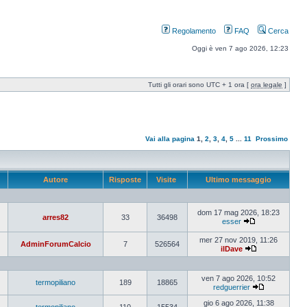
Regolamento
FAQ
Cerca
Oggi è ven 7 ago 2026, 12:23
Tutti gli orari sono UTC + 1 ora [
ora legale
]
Vai alla pagina
1
,
2
,
3
,
4
,
5
...
11
Prossimo
Autore
Risposte
Visite
Ultimo messaggio
dom 17 mag 2026, 18:23
arres82
33
36498
esser
mer 27 nov 2019, 11:26
AdminForumCalcio
7
526564
ilDave
ven 7 ago 2026, 10:52
termopiliano
189
18865
redguerrier
gio 6 ago 2026, 11:38