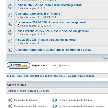
Udinese 2025-2026: Rosa e discussioni generali
[
Vai alla pagina:
1
,
2
,
3
]
Calciomercato serie B e "minors"
[
Vai alla pagina:
1
...
23
,
24
,
25
]
Cremonese 2025-2026: Rosa e discussioni generali
[
Vai alla pagina:
1
,
2
,
3
,
4
,
5
]
Hellas Verona 2025-2026: Rosa e discussioni generali
[
Vai alla pagina:
1
,
2
,
3
]
Pisa 2025-2026: Rosa e discussioni generali
[
Vai alla pagina:
1
,
2
]
Calciomercato Estate 2025: Pagelle, commenti e varie...
Visu
Pagina
1
di
11
[ 208 argomenti ]
Indice
»
Calciomercato Italiano ed Internazionale
»
Calciomercato Italiano
Chi c’è in linea
Visitano il forum: Nessuno e 17 ospiti
Messaggi da leggere
Nessun messaggio da leggere
Messaggi non letti [ Popolari ]
Nessun messaggio da leggere [ Popolare ]