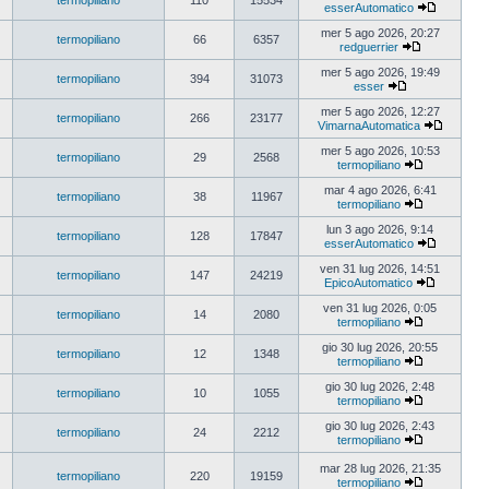
termopiliano
110
15534
esserAutomatico
mer 5 ago 2026, 20:27
termopiliano
66
6357
redguerrier
mer 5 ago 2026, 19:49
termopiliano
394
31073
esser
mer 5 ago 2026, 12:27
termopiliano
266
23177
VimarnaAutomatica
mer 5 ago 2026, 10:53
termopiliano
29
2568
termopiliano
mar 4 ago 2026, 6:41
termopiliano
38
11967
termopiliano
lun 3 ago 2026, 9:14
termopiliano
128
17847
esserAutomatico
ven 31 lug 2026, 14:51
termopiliano
147
24219
EpicoAutomatico
ven 31 lug 2026, 0:05
termopiliano
14
2080
termopiliano
gio 30 lug 2026, 20:55
termopiliano
12
1348
termopiliano
gio 30 lug 2026, 2:48
termopiliano
10
1055
termopiliano
gio 30 lug 2026, 2:43
termopiliano
24
2212
termopiliano
mar 28 lug 2026, 21:35
termopiliano
220
19159
termopiliano