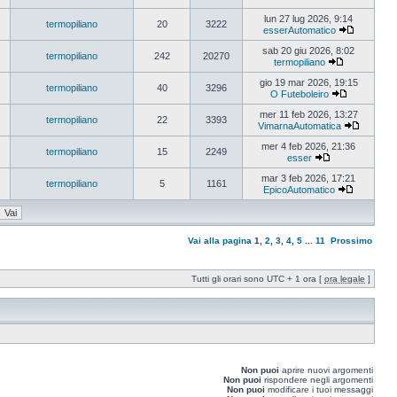
lun 27 lug 2026, 9:14
termopiliano
20
3222
esserAutomatico
sab 20 giu 2026, 8:02
termopiliano
242
20270
termopiliano
gio 19 mar 2026, 19:15
termopiliano
40
3296
O Futeboleiro
mer 11 feb 2026, 13:27
termopiliano
22
3393
VimarnaAutomatica
mer 4 feb 2026, 21:36
termopiliano
15
2249
esser
mar 3 feb 2026, 17:21
termopiliano
5
1161
EpicoAutomatico
Vai alla pagina
1
,
2
,
3
,
4
,
5
...
11
Prossimo
Tutti gli orari sono UTC + 1 ora [
ora legale
]
Non puoi
aprire nuovi argomenti
Non puoi
rispondere negli argomenti
Non puoi
modificare i tuoi messaggi