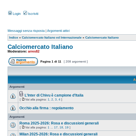
Login
Iscriviti
Messaggi senza risposta
|
Argomenti attivi
Indice
»
Calciomercato Italiano ed Internazionale
»
Calciomercato Italiano
Calciomercato Italiano
Moderatore:
arres82
Pagina
1
di
11
[ 208 argomenti ]
A
Argomenti
L'Inter di Chivu è campione d'Italia
[
Vai alla pagina:
1
,
2
,
3
,
4
]
Occhio alla firma : regolamento
Argomenti
Roma 2025-2026: Rosa e discussioni generali
[
Vai alla pagina:
1
...
17
,
18
,
19
]
Milan 2025-2026: Rosa e discussioni generali