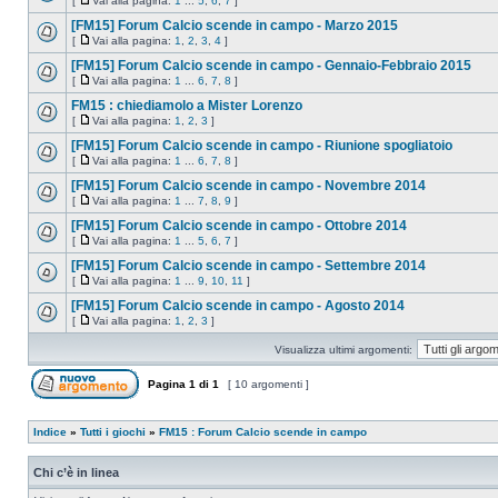
[
Vai alla pagina:
1
...
5
,
6
,
7
]
[FM15] Forum Calcio scende in campo - Marzo 2015
[
Vai alla pagina:
1
,
2
,
3
,
4
]
[FM15] Forum Calcio scende in campo - Gennaio-Febbraio 2015
[
Vai alla pagina:
1
...
6
,
7
,
8
]
FM15 : chiediamolo a Mister Lorenzo
[
Vai alla pagina:
1
,
2
,
3
]
[FM15] Forum Calcio scende in campo - Riunione spogliatoio
[
Vai alla pagina:
1
...
6
,
7
,
8
]
[FM15] Forum Calcio scende in campo - Novembre 2014
[
Vai alla pagina:
1
...
7
,
8
,
9
]
[FM15] Forum Calcio scende in campo - Ottobre 2014
[
Vai alla pagina:
1
...
5
,
6
,
7
]
[FM15] Forum Calcio scende in campo - Settembre 2014
[
Vai alla pagina:
1
...
9
,
10
,
11
]
[FM15] Forum Calcio scende in campo - Agosto 2014
[
Vai alla pagina:
1
,
2
,
3
]
Visualizza ultimi argomenti:
Pagina
1
di
1
[ 10 argomenti ]
Indice
»
Tutti i giochi
»
FM15 : Forum Calcio scende in campo
Chi c’è in linea