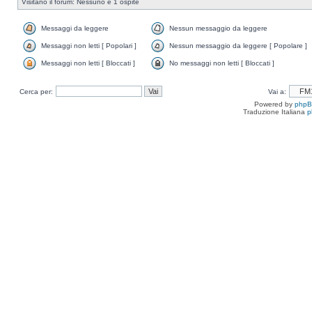
Visitano il forum: Nessuno e 1 ospite
Messaggi da leggere
Nessun messaggio da leggere
Messaggi non letti [ Popolari ]
Nessun messaggio da leggere [ Popolare ]
Messaggi non letti [ Bloccati ]
No messaggi non letti [ Bloccati ]
Cerca per:
Vai a:
Powered by
php
Traduzione Italiana
p