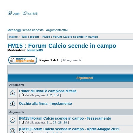
Login
Iscriviti
Messaggi senza risposta
|
Argomenti attivi
Indice
»
Tutti i giochi
»
FM15 : Forum Calcio scende in campo
FM15 : Forum Calcio scende in campo
Moderatore:
lorenzo89
Pagina
1
di
1
[ 10 argomenti ]
Argomenti
Argomenti
L'Inter di Chivu è campione d'Italia
[
Vai alla pagina:
1
,
2
,
3
,
4
]
Occhio alla firma : regolamento
Argomenti
[FM15] Forum Calcio scende in campo - Tesseramento
[
Vai alla pagina:
1
...
27
,
28
,
29
]
[FM15] Forum Calcio scende in campo - Aprile-Maggio 2015