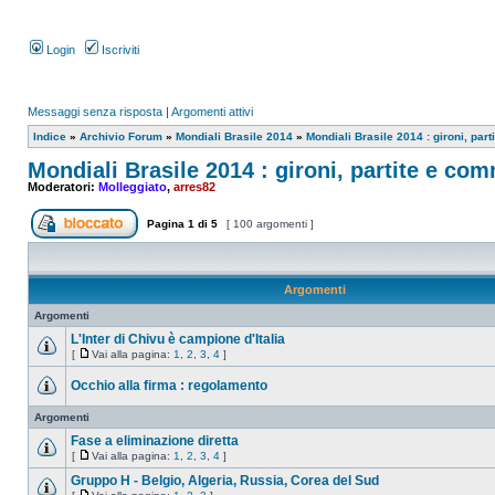
Login
Iscriviti
Messaggi senza risposta
|
Argomenti attivi
Indice
»
Archivio Forum
»
Mondiali Brasile 2014
»
Mondiali Brasile 2014 : gironi, par
Mondiali Brasile 2014 : gironi, partite e co
Moderatori:
Molleggiato
,
arres82
Pagina
1
di
5
[ 100 argomenti ]
Argomenti
Argomenti
L'Inter di Chivu è campione d'Italia
[
Vai alla pagina:
1
,
2
,
3
,
4
]
Occhio alla firma : regolamento
Argomenti
Fase a eliminazione diretta
[
Vai alla pagina:
1
,
2
,
3
,
4
]
Gruppo H - Belgio, Algeria, Russia, Corea del Sud