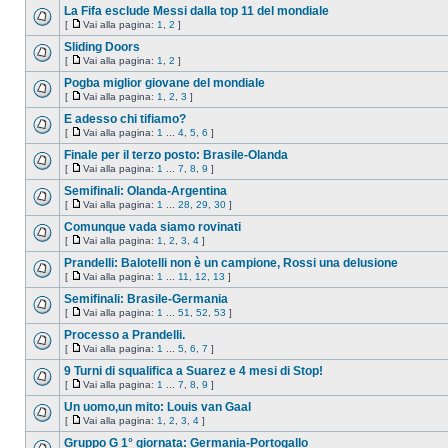
La Fifa esclude Messi dalla top 11 del mondiale
[
Vai alla pagina:
1
,
2
]
Sliding Doors
[
Vai alla pagina:
1
,
2
]
Pogba miglior giovane del mondiale
[
Vai alla pagina:
1
,
2
,
3
]
E adesso chi tifiamo?
[
Vai alla pagina:
1
...
4
,
5
,
6
]
Finale per il terzo posto: Brasile-Olanda
[
Vai alla pagina:
1
...
7
,
8
,
9
]
Semifinali: Olanda-Argentina
[
Vai alla pagina:
1
...
28
,
29
,
30
]
Comunque vada siamo rovinati
[
Vai alla pagina:
1
,
2
,
3
,
4
]
Prandelli: Balotelli non è un campione, Rossi una delusione
[
Vai alla pagina:
1
...
11
,
12
,
13
]
Semifinali: Brasile-Germania
[
Vai alla pagina:
1
...
51
,
52
,
53
]
Processo a Prandelli.
[
Vai alla pagina:
1
...
5
,
6
,
7
]
9 Turni di squalifica a Suarez e 4 mesi di Stop!
[
Vai alla pagina:
1
...
7
,
8
,
9
]
Un uomo,un mito: Louis van Gaal
[
Vai alla pagina:
1
,
2
,
3
,
4
]
Gruppo G 1° giornata: Germania-Portogallo