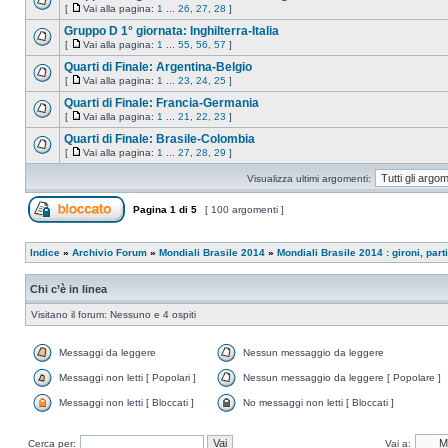
[
Vai alla pagina:
1
...
26
,
27
,
28
]
Gruppo D 1° giornata: Inghilterra-Italia
[
Vai alla pagina:
1
...
55
,
56
,
57
]
Quarti di Finale: Argentina-Belgio
[
Vai alla pagina:
1
...
23
,
24
,
25
]
Quarti di Finale: Francia-Germania
[
Vai alla pagina:
1
...
21
,
22
,
23
]
Quarti di Finale: Brasile-Colombia
[
Vai alla pagina:
1
...
27
,
28
,
29
]
Visualizza ultimi argomenti:
Pagina
1
di
5
[ 100 argomenti ]
Indice
»
Archivio Forum
»
Mondiali Brasile 2014
»
Mondiali Brasile 2014 : gironi, par
Chi c’è in linea
Visitano il forum: Nessuno e 4 ospiti
Messaggi da leggere
Nessun messaggio da leggere
Messaggi non letti [ Popolari ]
Nessun messaggio da leggere [ Popolare ]
Messaggi non letti [ Bloccati ]
No messaggi non letti [ Bloccati ]
Cerca per:
Vai a: