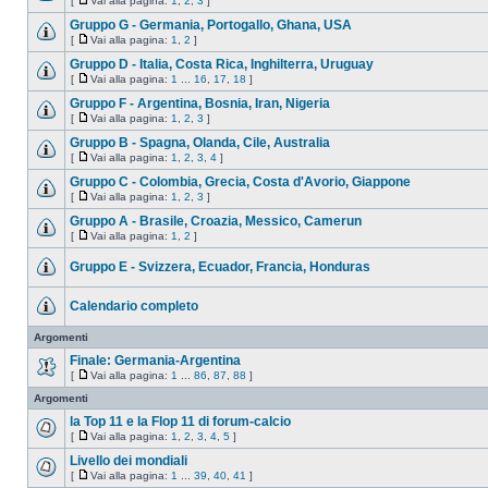
[
Vai alla pagina:
1
,
2
,
3
]
Gruppo G - Germania, Portogallo, Ghana, USA
[
Vai alla pagina:
1
,
2
]
Gruppo D - Italia, Costa Rica, Inghilterra, Uruguay
[
Vai alla pagina:
1
...
16
,
17
,
18
]
Gruppo F - Argentina, Bosnia, Iran, Nigeria
[
Vai alla pagina:
1
,
2
,
3
]
Gruppo B - Spagna, Olanda, Cile, Australia
[
Vai alla pagina:
1
,
2
,
3
,
4
]
Gruppo C - Colombia, Grecia, Costa d'Avorio, Giappone
[
Vai alla pagina:
1
,
2
,
3
]
Gruppo A - Brasile, Croazia, Messico, Camerun
[
Vai alla pagina:
1
,
2
]
Gruppo E - Svizzera, Ecuador, Francia, Honduras
Calendario completo
Argomenti
Finale: Germania-Argentina
[
Vai alla pagina:
1
...
86
,
87
,
88
]
Argomenti
la Top 11 e la Flop 11 di forum-calcio
[
Vai alla pagina:
1
,
2
,
3
,
4
,
5
]
Livello dei mondiali
[
Vai alla pagina:
1
...
39
,
40
,
41
]