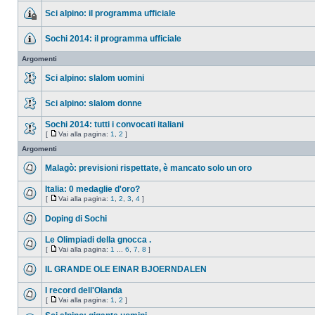
Sci alpino: il programma ufficiale
Sochi 2014: il programma ufficiale
Argomenti
Sci alpino: slalom uomini
Sci alpino: slalom donne
Sochi 2014: tutti i convocati italiani
[
Vai alla pagina:
1
,
2
]
Argomenti
Malagò: previsioni rispettate, è mancato solo un oro
Italia: 0 medaglie d'oro?
[
Vai alla pagina:
1
,
2
,
3
,
4
]
Doping di Sochi
Le Olimpiadi della gnocca .
[
Vai alla pagina:
1
...
6
,
7
,
8
]
IL GRANDE OLE EINAR BJOERNDALEN
I record dell'Olanda
[
Vai alla pagina:
1
,
2
]