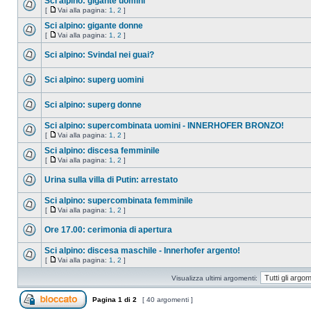
Sci alpino: gigante uomini
[
Vai alla pagina:
1
,
2
]
Sci alpino: gigante donne
[
Vai alla pagina:
1
,
2
]
Sci alpino: Svindal nei guai?
Sci alpino: superg uomini
Sci alpino: superg donne
Sci alpino: supercombinata uomini - INNERHOFER BRONZO!
[
Vai alla pagina:
1
,
2
]
Sci alpino: discesa femminile
[
Vai alla pagina:
1
,
2
]
Urina sulla villa di Putin: arrestato
Sci alpino: supercombinata femminile
[
Vai alla pagina:
1
,
2
]
Ore 17.00: cerimonia di apertura
Sci alpino: discesa maschile - Innerhofer argento!
[
Vai alla pagina:
1
,
2
]
Visualizza ultimi argomenti:
Pagina
1
di
2
[ 40 argomenti ]