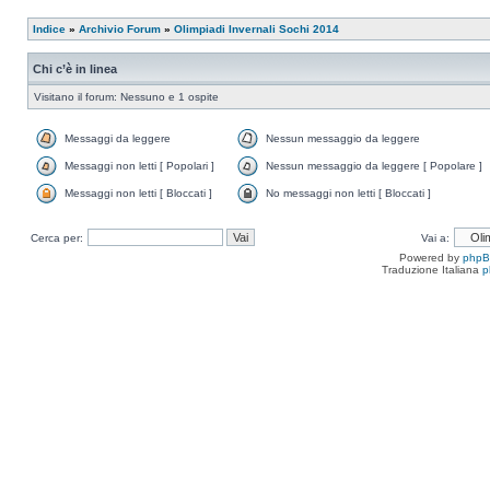
Indice
»
Archivio Forum
»
Olimpiadi Invernali Sochi 2014
Chi c’è in linea
Visitano il forum: Nessuno e 1 ospite
Messaggi da leggere
Nessun messaggio da leggere
Messaggi non letti [ Popolari ]
Nessun messaggio da leggere [ Popolare ]
Messaggi non letti [ Bloccati ]
No messaggi non letti [ Bloccati ]
Cerca per:
Vai a:
Powered by
php
Traduzione Italiana
p