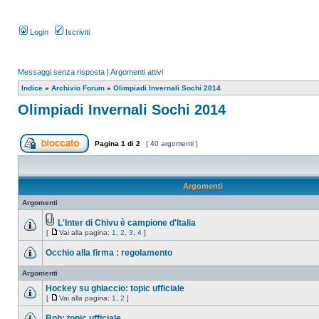
Login
Iscriviti
Messaggi senza risposta
|
Argomenti attivi
Indice
»
Archivio Forum
»
Olimpiadi Invernali Sochi 2014
Olimpiadi Invernali Sochi 2014
Pagina
1
di
2
[ 40 argomenti ]
Argomenti
Argomenti
L'Inter di Chivu è campione d'Italia
[
Vai alla pagina:
1
,
2
,
3
,
4
]
Occhio alla firma : regolamento
Argomenti
Hockey su ghiaccio: topic ufficiale
[
Vai alla pagina:
1
,
2
]
Bob: topic ufficiale