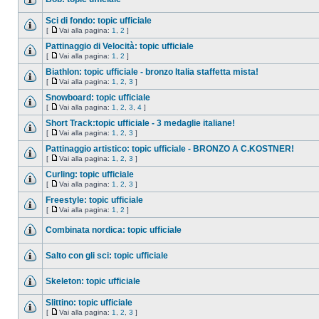
Sci di fondo: topic ufficiale
[
Vai alla pagina:
1
,
2
]
Pattinaggio di Velocità: topic ufficiale
[
Vai alla pagina:
1
,
2
]
Biathlon: topic ufficiale - bronzo Italia staffetta mista!
[
Vai alla pagina:
1
,
2
,
3
]
Snowboard: topic ufficiale
[
Vai alla pagina:
1
,
2
,
3
,
4
]
Short Track:topic ufficiale - 3 medaglie italiane!
[
Vai alla pagina:
1
,
2
,
3
]
Pattinaggio artistico: topic ufficiale - BRONZO A C.KOSTNER!
[
Vai alla pagina:
1
,
2
,
3
]
Curling: topic ufficiale
[
Vai alla pagina:
1
,
2
,
3
]
Freestyle: topic ufficiale
[
Vai alla pagina:
1
,
2
]
Combinata nordica: topic ufficiale
Salto con gli sci: topic ufficiale
Skeleton: topic ufficiale
Slittino: topic ufficiale
[
Vai alla pagina:
1
,
2
,
3
]