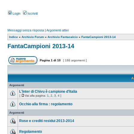
Login
Iscriviti
Messaggi senza risposta
|
Argomenti attivi
Indice
»
Archivio Forum
»
Archivio Fantacalcio
»
FantaCampioni 2013-14
FantaCampioni 2013-14
Pagina
1
di
10
[ 186 argomenti ]
A
Argomenti
L'Inter di Chivu è campione d'Italia
[
Vai alla pagina:
1
,
2
,
3
,
4
]
Occhio alla firma : regolamento
Argomenti
Rose e crediti residui 2013-2014
Regolamento