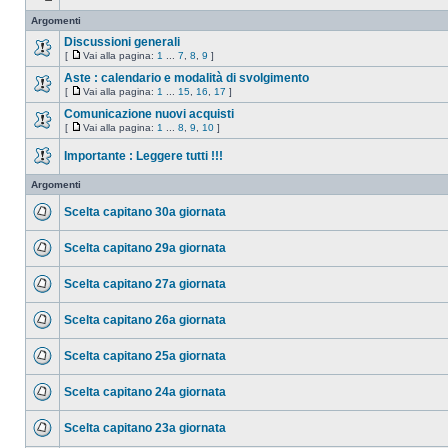
Argomenti
Discussioni generali
[
Vai alla pagina:
1
...
7
,
8
,
9
]
Aste : calendario e modalità di svolgimento
[
Vai alla pagina:
1
...
15
,
16
,
17
]
Comunicazione nuovi acquisti
[
Vai alla pagina:
1
...
8
,
9
,
10
]
Importante : Leggere tutti !!!
Argomenti
Scelta capitano 30a giornata
Scelta capitano 29a giornata
Scelta capitano 27a giornata
Scelta capitano 26a giornata
Scelta capitano 25a giornata
Scelta capitano 24a giornata
Scelta capitano 23a giornata