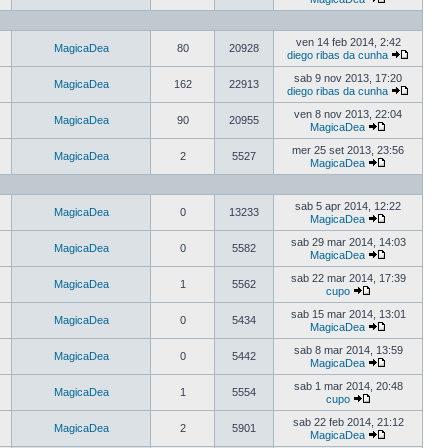
ven 14 feb 2014, 2:42
MagicaDea
80
20928
diego ribas da cunha
sab 9 nov 2013, 17:20
MagicaDea
162
22913
diego ribas da cunha
ven 8 nov 2013, 22:04
MagicaDea
90
20955
MagicaDea
mer 25 set 2013, 23:56
MagicaDea
2
5527
MagicaDea
sab 5 apr 2014, 12:22
MagicaDea
0
13233
MagicaDea
sab 29 mar 2014, 14:03
MagicaDea
0
5582
MagicaDea
sab 22 mar 2014, 17:39
MagicaDea
1
5562
cupo
sab 15 mar 2014, 13:01
MagicaDea
0
5434
MagicaDea
sab 8 mar 2014, 13:59
MagicaDea
0
5442
MagicaDea
sab 1 mar 2014, 20:48
MagicaDea
1
5554
cupo
sab 22 feb 2014, 21:12
MagicaDea
2
5901
MagicaDea