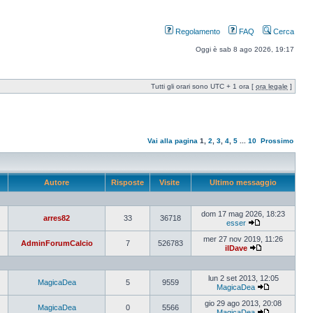
Regolamento
FAQ
Cerca
Oggi è sab 8 ago 2026, 19:17
Tutti gli orari sono UTC + 1 ora [
ora legale
]
Vai alla pagina
1
,
2
,
3
,
4
,
5
...
10
Prossimo
Autore
Risposte
Visite
Ultimo messaggio
dom 17 mag 2026, 18:23
arres82
33
36718
esser
mer 27 nov 2019, 11:26
AdminForumCalcio
7
526783
ilDave
lun 2 set 2013, 12:05
MagicaDea
5
9559
MagicaDea
gio 29 ago 2013, 20:08
MagicaDea
0
5566
MagicaDea