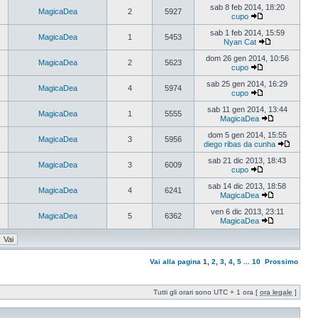
sab 8 feb 2014, 18:20
MagicaDea
2
5927
cupo
sab 1 feb 2014, 15:59
MagicaDea
1
5453
Nyan Cat
dom 26 gen 2014, 10:56
MagicaDea
2
5623
cupo
sab 25 gen 2014, 16:29
MagicaDea
4
5974
cupo
sab 11 gen 2014, 13:44
MagicaDea
1
5555
MagicaDea
dom 5 gen 2014, 15:55
MagicaDea
3
5956
diego ribas da cunha
sab 21 dic 2013, 18:43
MagicaDea
3
6009
cupo
sab 14 dic 2013, 18:58
MagicaDea
4
6241
MagicaDea
ven 6 dic 2013, 23:11
MagicaDea
5
6362
MagicaDea
Vai alla pagina
1
,
2
,
3
,
4
,
5
...
10
Prossimo
Tutti gli orari sono UTC + 1 ora [
ora legale
]