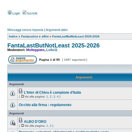
Login
Iscriviti
Messaggi senza risposta
|
Argomenti attivi
Indice
»
Fantacalcio e affini
»
FantaLastButNotLeast 2025-2026
FantaLastButNotLeast 2025-2026
Moderatori:
Molleggiato
,
Lollo11
Pagina
1
di
95
[ 1897 argomenti ]
Argomenti
Argomenti
L'Inter di Chivu è campione d'Italia
[
Vai alla pagina:
1
,
2
,
3
,
4
]
Occhio alla firma : regolamento
Argomenti
ALBO D'ORO
[
Vai alla pagina:
1
,
2
]