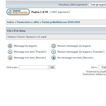
Visualizza ultimi argomenti:
Pagina
1
di
95
[ 1897 argomenti ]
Indice
»
Fantacalcio e affini
»
FantaLastButNotLeast 2025-2026
Chi c’è in linea
Visitano il forum: Nessuno e 9 ospiti
Messaggi da leggere
Nessun messaggio da leggere
Messaggi non letti [ Popolari ]
Nessun messaggio da leggere [ Popolare ]
Messaggi non letti [ Bloccati ]
No messaggi non letti [ Bloccati ]
Cerca per:
Vai a:
Powered by
php
Traduzione Italiana
p