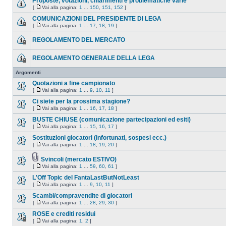
Proposte, votazioni, chiarimenti e problematiche varie
[
Vai alla pagina:
1
...
150
,
151
,
152
]
COMUNICAZIONI DEL PRESIDENTE DI LEGA
[
Vai alla pagina:
1
...
17
,
18
,
19
]
REGOLAMENTO DEL MERCATO
REGOLAMENTO GENERALE DELLA LEGA
Argomenti
Quotazioni a fine campionato
[
Vai alla pagina:
1
...
9
,
10
,
11
]
Ci siete per la prossima stagione?
[
Vai alla pagina:
1
...
16
,
17
,
18
]
BUSTE CHIUSE (comunicazione partecipazioni ed esiti)
[
Vai alla pagina:
1
...
15
,
16
,
17
]
Sostituzioni giocatori (infortunati, sospesi ecc.)
[
Vai alla pagina:
1
...
18
,
19
,
20
]
Svincoli (mercato ESTIVO)
[
Vai alla pagina:
1
...
59
,
60
,
61
]
L'Off Topic del FantaLastButNotLeast
[
Vai alla pagina:
1
...
9
,
10
,
11
]
Scambi/compravendite di giocatori
[
Vai alla pagina:
1
...
28
,
29
,
30
]
ROSE e crediti residui
[
Vai alla pagina:
1
,
2
]