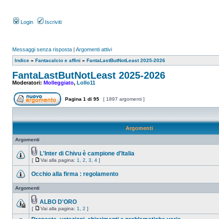
Login
Iscriviti
Messaggi senza risposta
|
Argomenti attivi
Indice
»
Fantacalcio e affini
»
FantaLastButNotLeast 2025-2026
FantaLastButNotLeast 2025-2026
Moderatori:
Molleggiato
,
Lollo11
Pagina
1
di
95
[ 1897 argomenti ]
Argomenti
Argomenti
L'Inter di Chivu è campione d'Italia
[
Vai alla pagina:
1
,
2
,
3
,
4
]
Occhio alla firma : regolamento
Argomenti
ALBO D'ORO
[
Vai alla pagina:
1
,
2
]