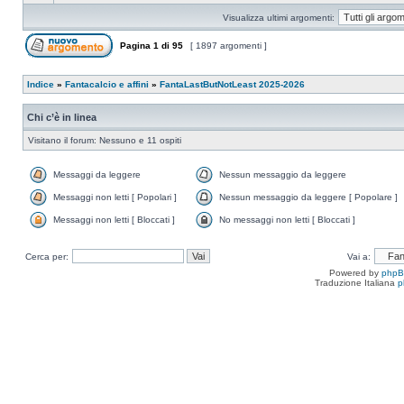
Visualizza ultimi argomenti:
Pagina
1
di
95
[ 1897 argomenti ]
Indice
»
Fantacalcio e affini
»
FantaLastButNotLeast 2025-2026
Chi c’è in linea
Visitano il forum: Nessuno e 11 ospiti
Messaggi da leggere
Nessun messaggio da leggere
Messaggi non letti [ Popolari ]
Nessun messaggio da leggere [ Popolare ]
Messaggi non letti [ Bloccati ]
No messaggi non letti [ Bloccati ]
Cerca per:
Vai a:
Powered by
php
Traduzione Italiana
p