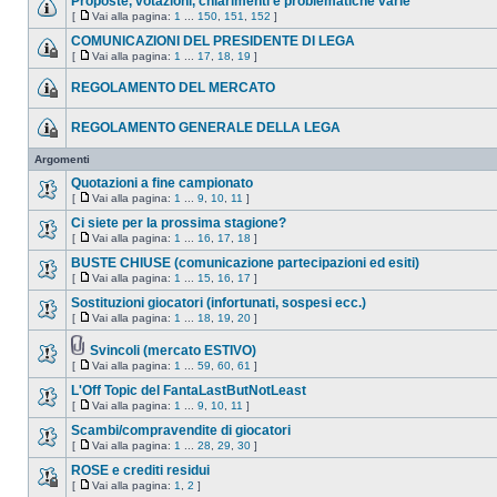
Proposte, votazioni, chiarimenti e problematiche varie
[
Vai alla pagina:
1
...
150
,
151
,
152
]
COMUNICAZIONI DEL PRESIDENTE DI LEGA
[
Vai alla pagina:
1
...
17
,
18
,
19
]
REGOLAMENTO DEL MERCATO
REGOLAMENTO GENERALE DELLA LEGA
Argomenti
Quotazioni a fine campionato
[
Vai alla pagina:
1
...
9
,
10
,
11
]
Ci siete per la prossima stagione?
[
Vai alla pagina:
1
...
16
,
17
,
18
]
BUSTE CHIUSE (comunicazione partecipazioni ed esiti)
[
Vai alla pagina:
1
...
15
,
16
,
17
]
Sostituzioni giocatori (infortunati, sospesi ecc.)
[
Vai alla pagina:
1
...
18
,
19
,
20
]
Svincoli (mercato ESTIVO)
[
Vai alla pagina:
1
...
59
,
60
,
61
]
L'Off Topic del FantaLastButNotLeast
[
Vai alla pagina:
1
...
9
,
10
,
11
]
Scambi/compravendite di giocatori
[
Vai alla pagina:
1
...
28
,
29
,
30
]
ROSE e crediti residui
[
Vai alla pagina:
1
,
2
]