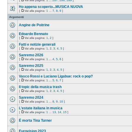
[
Vai alla pagina:
1
...
287
,
288
,
289
]
Ho appena scoperto...MUSICA NUOVA
[
Vai alla pagina:
1
...
7
,
8
,
9
]
Argomenti
Angine de Poitrine
Edoardo Bennato
[
Vai alla pagina:
1
,
2
]
Fatti e notizie generali
[
Vai alla pagina:
1
,
2
,
3
,
4
,
5
]
Sanremo 2026
[
Vai alla pagina:
1
...
4
,
5
,
6
]
Sanremo 2025
[
Vai alla pagina:
1
,
2
,
3
,
4
,
5
]
Vasco Rossi e Luciano Ligabue: rock o pop?
[
Vai alla pagina:
1
...
5
,
6
,
7
]
Il topic della musica trash
[
Vai alla pagina:
1
,
2
,
3
,
4
,
5
]
Sanremo 2024
[
Vai alla pagina:
1
...
8
,
9
,
10
]
L'estate italiana in musica
[
Vai alla pagina:
1
...
13
,
14
,
15
]
È morta Tina Turner
Eurovision 2023