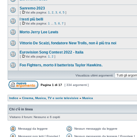
Sanremo 2023
[
Vai alla pagina:
1
,
2
,
3
,
4
,
5
]
I testi più belli
[
Vai alla pagina:
1
...
5
,
6
,
7
]
Morto Jerry Lee Lewis
Vittorio De Scalzi, fondatore New Trolls, non è più tra noi
Eurovision Song Contest 2022 - Italia
[
Vai alla pagina:
1
,
2
]
Foo Fighters, morto il batterista Taylor Hawkins.
Visualizza ultimi argomenti:
Pagina
1
di
17
[ 334 argomenti ]
Indice
»
Cinema, Musica, TV e serie televisive
»
Musica
Chi c’è in linea
Visitano il forum: Nessuno e 6 ospiti
Messaggi da leggere
Nessun messaggio da leggere
Messaggi non letti [ Popolari ]
Nessun messaggio da leggere [ Popolare ]