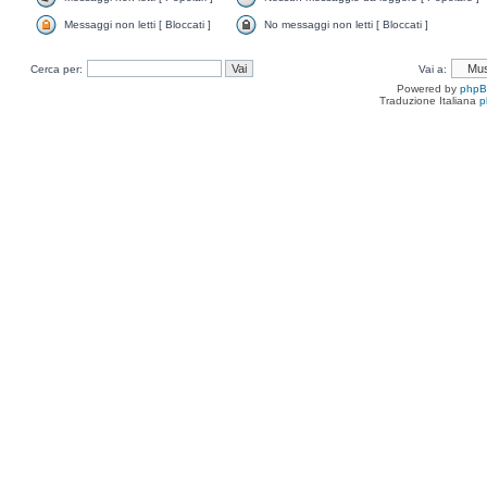
Messaggi non letti [ Bloccati ]
No messaggi non letti [ Bloccati ]
Cerca per:
Vai a:
Powered by
php
Traduzione Italiana
p