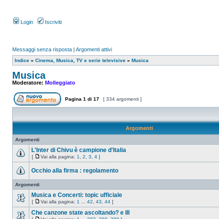
Login
Iscriviti
Messaggi senza risposta
|
Argomenti attivi
Indice
»
Cinema, Musica, TV e serie televisive
»
Musica
Musica
Moderatore:
Molleggiato
Pagina
1
di
17
[ 334 argomenti ]
Argomenti
Argomenti
L'Inter di Chivu è campione d'Italia
[
Vai alla pagina:
1
,
2
,
3
,
4
]
Occhio alla firma : regolamento
Argomenti
Musica e Concerti: topic ufficiale
[
Vai alla pagina:
1
...
42
,
43
,
44
]
Che canzone state ascoltando? e III