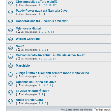
Ciro Immobile : affare o bluff?
[
Vai alla pagina:
1
...
10
,
11
,
12
]
Paddy Power paga già Nani alla Juve
[
Vai alla pagina:
1
,
2
]
Cooperazione tra Juventus e Werder
Telenovela Higuain
[
Vai alla pagina:
1
,
2
,
3
,
4
,
5
]
William Carvalho
Nani?
[
Vai alla pagina:
1
,
2
,
3
]
Calciomercato Juventus : è ufficiale arriva Tevez
[
Vai alla pagina:
1
...
11
,
12
,
13
]
Marchisio
Zuniga è fatta e Diamanti sembra molto molto vicino
[
Vai alla pagina:
1
...
16
,
17
,
18
]
Ogbonna dal Torino alla Juve
[
Vai alla pagina:
1
...
6
,
7
,
8
]
La Juve riscatterà Isla?
[
Vai alla pagina:
1
,
2
]
Addio grande Giak!
[
Vai alla pagina:
1
,
2
,
3
]
Visualizza ultimi argomenti: