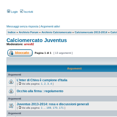
Login
Iscriviti
Messaggi senza risposta
|
Argomenti attivi
Indice
»
Archivio Forum
»
Archivio Calciomercato
»
Calciomercato 2013-2014
»
Calc
Calciomercato Juventus
Moderatore:
arres82
Pagina
1
di
1
[ 13 argomenti ]
Argomenti
Argomenti
L'Inter di Chivu è campione d'Italia
[
Vai alla pagina:
1
,
2
,
3
,
4
]
Occhio alla firma : regolamento
Argomenti
Juventus 2013-2014: rosa e discussioni generali
[
Vai alla pagina:
1
...
169
,
170
,
171
]
Argomenti