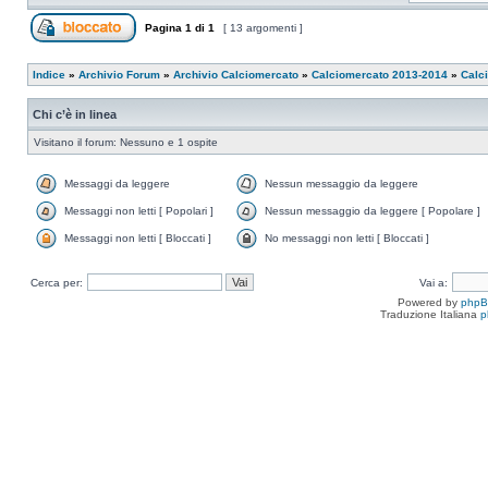
Pagina
1
di
1
[ 13 argomenti ]
Indice
»
Archivio Forum
»
Archivio Calciomercato
»
Calciomercato 2013-2014
»
Calc
Chi c’è in linea
Visitano il forum: Nessuno e 1 ospite
Messaggi da leggere
Nessun messaggio da leggere
Messaggi non letti [ Popolari ]
Nessun messaggio da leggere [ Popolare ]
Messaggi non letti [ Bloccati ]
No messaggi non letti [ Bloccati ]
Cerca per:
Vai a:
Powered by
php
Traduzione Italiana
p