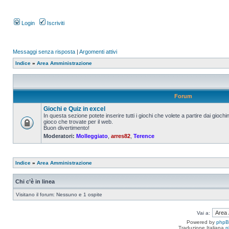
Login
Iscriviti
Messaggi senza risposta
|
Argomenti attivi
Indice
»
Area Amministrazione
Forum
Giochi e Quiz in excel
In questa sezione potete inserire tutti i giochi che volete a partire dai giochin
gioco che trovate per il web.
Buon divertimento!
Moderatori:
Molleggiato
,
arres82
,
Terence
Indice
»
Area Amministrazione
Chi c’è in linea
Visitano il forum: Nessuno e 1 ospite
Vai a:
Powered by
php
Traduzione Italiana
p