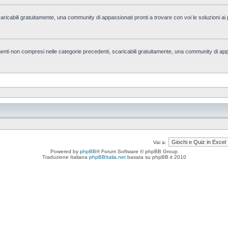
caricabili gratuitamente, una community di appassionati pronti a trovare con voi le soluzioni ai 
rgomenti non compresi nelle categorie precedenti, scaricabili gratuitamente, una community di ap
Vai a:
Powered by
phpBB
® Forum Software © phpBB Group
Traduzione Italiana
phpBBItalia.net
basata su phpBB.it 2010