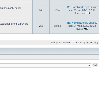
Re: Sarabanda by Lozirion
più bei giochi excel
145
6952
mer 22 set 2021, 17:10
iloveterni
Re: Nomi d'arte by Juve59
passionati pronti a trovare
755
38462
sab 14 mag 2022, 21:32
juve59
Tutti gli orari sono UTC + 1 ora [
ora legale
]