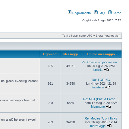
Regolamento
FAQ
Cerca
Oggi è sab 8 ago 2026, 7:17
Tutti gli orari sono UTC + 1 ora [
ora legale
]
Argomenti
Messaggi
Ultimo messaggio
Re: Chiedo un piccolo aiu ...
185
49371
lun 20 lug 2026, 8:51
Lollo11
Re: TORINO
ù bei giochi excel riguardanti
991
34750
lun 4 nov 2024, 21:29
iloveterni
Re: NBA (Past & Prese ...
ioni ai più bei giochi excel
208
5856
dom 17 mag 2020, 9:24
Memnone
Re: Movies 7: brit flicks
oni ai più bei giochi excel
709
34190
mer 16 lug 2025, 12:14
marcGiggs