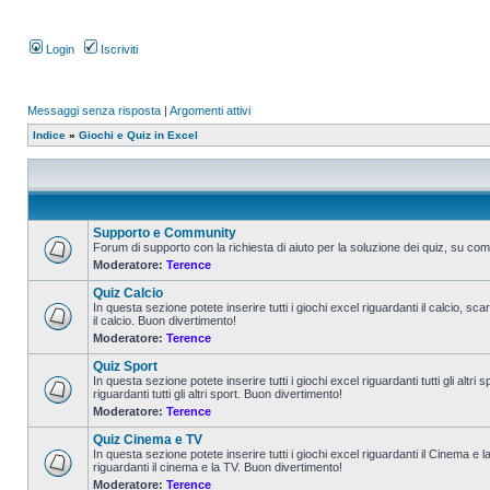
Login
Iscriviti
Messaggi senza risposta
|
Argomenti attivi
Indice
»
Giochi e Quiz in Excel
Supporto e Community
Forum di supporto con la richiesta di aiuto per la soluzione dei quiz, su come
Moderatore:
Terence
Quiz Calcio
In questa sezione potete inserire tutti i giochi excel riguardanti il calcio, sc
il calcio. Buon divertimento!
Moderatore:
Terence
Quiz Sport
In questa sezione potete inserire tutti i giochi excel riguardanti tutti gli altr
riguardanti tutti gli altri sport. Buon divertimento!
Moderatore:
Terence
Quiz Cinema e TV
In questa sezione potete inserire tutti i giochi excel riguardanti il Cinema e 
riguardanti il cinema e la TV. Buon divertimento!
Moderatore:
Terence