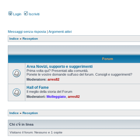
Login
Iscriviti
Messaggi senza risposta
|
Argomenti attivi
Indice
»
Reception
Forum
Area Novizi, supporto e suggerimenti
Prima volta qui? Presentati alla comunità.
Ponete le vostre domande sull'uso del forum. Consigli e suggerimenti?
Moderatore:
arres82
Hall of Fame
Il meglio della storia del Forum
Moderatori:
Molleggiato
,
arres82
Indice
»
Reception
Chi c’è in linea
Visitano il forum: Nessuno e 1 ospite