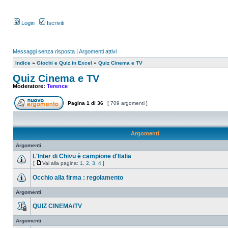
Login
Iscriviti
Messaggi senza risposta
|
Argomenti attivi
Indice
»
Giochi e Quiz in Excel
»
Quiz Cinema e TV
Quiz Cinema e TV
Moderatore:
Terence
Pagina
1
di
36
[ 709 argomenti ]
Argomenti
Argomenti
L'Inter di Chivu è campione d'Italia
[
Vai alla pagina:
1
,
2
,
3
,
4
]
Occhio alla firma : regolamento
Argomenti
QUIZ CINEMA/TV
Argomenti