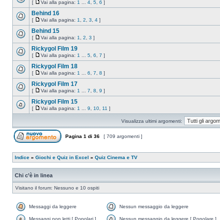
[
Vai alla pagina:
1
...
4
,
5
,
6
]
Behind 16
[
Vai alla pagina:
1
,
2
,
3
,
4
]
Behind 15
[
Vai alla pagina:
1
,
2
,
3
]
Rickygol Film 19
[
Vai alla pagina:
1
...
5
,
6
,
7
]
Rickygol Film 18
[
Vai alla pagina:
1
...
6
,
7
,
8
]
Rickygol Film 17
[
Vai alla pagina:
1
...
7
,
8
,
9
]
Rickygol Film 15
[
Vai alla pagina:
1
...
9
,
10
,
11
]
Visualizza ultimi argomenti:
Pagina
1
di
36
[ 709 argomenti ]
Indice
»
Giochi e Quiz in Excel
»
Quiz Cinema e TV
Chi c’è in linea
Visitano il forum: Nessuno e 10 ospiti
Messaggi da leggere
Nessun messaggio da leggere
Messaggi non letti [ Popolari ]
Nessun messaggio da leggere [ Popolare ]