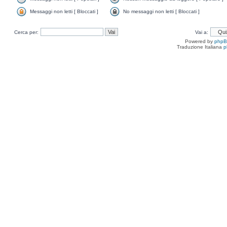
Messaggi non letti [ Bloccati ]
No messaggi non letti [ Bloccati ]
Cerca per:
Vai a:
Powered by
php
Traduzione Italiana
p