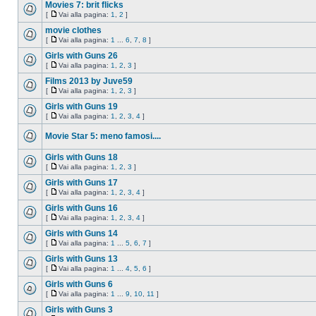
Movies 7: brit flicks
[
Vai alla pagina:
1
,
2
]
movie clothes
[
Vai alla pagina:
1
...
6
,
7
,
8
]
Girls with Guns 26
[
Vai alla pagina:
1
,
2
,
3
]
Films 2013 by Juve59
[
Vai alla pagina:
1
,
2
,
3
]
Girls with Guns 19
[
Vai alla pagina:
1
,
2
,
3
,
4
]
Movie Star 5: meno famosi....
Girls with Guns 18
[
Vai alla pagina:
1
,
2
,
3
]
Girls with Guns 17
[
Vai alla pagina:
1
,
2
,
3
,
4
]
Girls with Guns 16
[
Vai alla pagina:
1
,
2
,
3
,
4
]
Girls with Guns 14
[
Vai alla pagina:
1
...
5
,
6
,
7
]
Girls with Guns 13
[
Vai alla pagina:
1
...
4
,
5
,
6
]
Girls with Guns 6
[
Vai alla pagina:
1
...
9
,
10
,
11
]
Girls with Guns 3