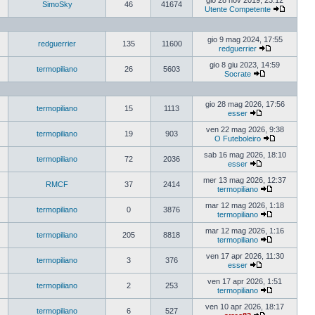
gio 28 nov 2019, 23:12
SimoSky
46
41674
Utente Competente
gio 9 mag 2024, 17:55
redguerrier
135
11600
redguerrier
gio 8 giu 2023, 14:59
termopiliano
26
5603
Socrate
gio 28 mag 2026, 17:56
termopiliano
15
1113
esser
ven 22 mag 2026, 9:38
termopiliano
19
903
O Futeboleiro
sab 16 mag 2026, 18:10
termopiliano
72
2036
esser
mer 13 mag 2026, 12:37
RMCF
37
2414
termopiliano
mar 12 mag 2026, 1:18
termopiliano
0
3876
termopiliano
mar 12 mag 2026, 1:16
termopiliano
205
8818
termopiliano
ven 17 apr 2026, 11:30
termopiliano
3
376
esser
ven 17 apr 2026, 1:51
termopiliano
2
253
termopiliano
ven 10 apr 2026, 18:17
termopiliano
6
527