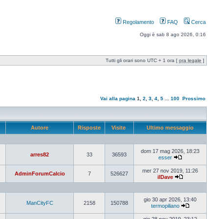
Regolamento
FAQ
Cerca
Oggi è sab 8 ago 2026, 0:16
Tutti gli orari sono UTC + 1 ora [
ora legale
]
Vai alla pagina
1
,
2
,
3
,
4
,
5
...
100
Prossimo
Autore
Risposte
Visite
Ultimo messaggio
dom 17 mag 2026, 18:23
arres82
33
36593
esser
mer 27 nov 2019, 11:26
AdminForumCalcio
7
526627
ilDave
gio 30 apr 2026, 13:40
ManCityFC
2158
150788
termopiliano