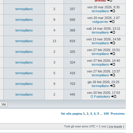
arres82
ven 20 mar 2026, 9:35
termopiliano
2
337
termopiliano
ven 20 mar 2026, 1:07
termopiliano
8
568
redguerrier
sab 14 mar 2026, 13:11
termopiliano
4
368
termopiliano
ven 13 mar 2026, 14:58
termopiliano
13
818
termopiliano
ven 27 feb 2026, 15:51
termopiliano
2
325
termopiliano
ven 27 feb 2026, 14:40
termopiliano
3
324
termopiliano
ven 27 feb 2026, 13:37
termopiliano
5
418
termopiliano
gio 26 feb 2026, 23:25
termopiliano
9
703
termopiliano
ven 20 feb 2026, 17:53
termopiliano
2
445
O Futeboleiro
Vai alla pagina
1
,
2
,
3
,
4
,
5
...
100
Prossimo
Tutti gli orari sono UTC + 1 ora [
ora legale
]