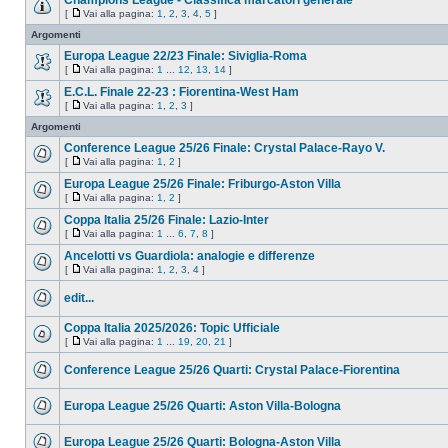
Champions League - Classifica marcatori generale
[
Vai alla pagina:
1
,
2
,
3
,
4
,
5
]
Argomenti
Europa League 22/23 Finale: Siviglia-Roma
[
Vai alla pagina:
1
...
12
,
13
,
14
]
E.C.L. Finale 22-23 : Fiorentina-West Ham
[
Vai alla pagina:
1
,
2
,
3
]
Argomenti
Conference League 25/26 Finale: Crystal Palace-Rayo V.
[
Vai alla pagina:
1
,
2
]
Europa League 25/26 Finale: Friburgo-Aston Villa
[
Vai alla pagina:
1
,
2
]
Coppa Italia 25/26 Finale: Lazio-Inter
[
Vai alla pagina:
1
...
6
,
7
,
8
]
Ancelotti vs Guardiola: analogie e differenze
[
Vai alla pagina:
1
,
2
,
3
,
4
]
edit...
Coppa Italia 2025/2026: Topic Ufficiale
[
Vai alla pagina:
1
...
19
,
20
,
21
]
Conference League 25/26 Quarti: Crystal Palace-Fiorentina
Europa League 25/26 Quarti: Aston Villa-Bologna
Europa League 25/26 Quarti: Bologna-Aston Villa