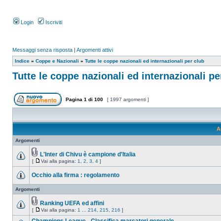
Login
Iscriviti
Messaggi senza risposta
|
Argomenti attivi
Indice
»
Coppe e Nazionali
»
Tutte le coppe nazionali ed internazionali per club
Tutte le coppe nazionali ed internazionali pe
Pagina
1
di
100
[ 1997 argomenti ]
A
Argomenti
L'Inter di Chivu è campione d'Italia
[
Vai alla pagina:
1
,
2
,
3
,
4
]
Occhio alla firma : regolamento
Argomenti
Ranking UEFA ed affini
[
Vai alla pagina:
1
...
214
,
215
,
216
]