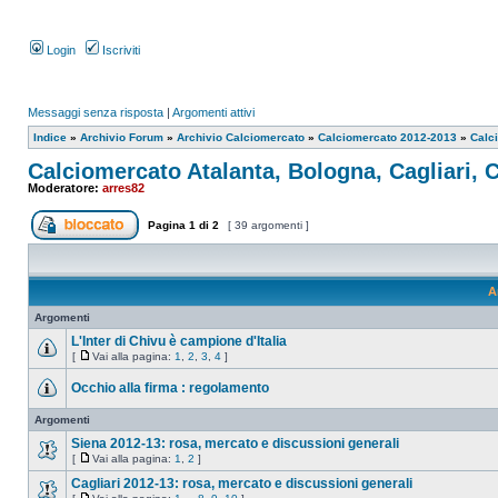
Login
Iscriviti
Messaggi senza risposta
|
Argomenti attivi
Indice
»
Archivio Forum
»
Archivio Calciomercato
»
Calciomercato 2012-2013
»
Calci
Calciomercato Atalanta, Bologna, Cagliari, 
Moderatore:
arres82
Pagina
1
di
2
[ 39 argomenti ]
A
Argomenti
L'Inter di Chivu è campione d'Italia
[
Vai alla pagina:
1
,
2
,
3
,
4
]
Occhio alla firma : regolamento
Argomenti
Siena 2012-13: rosa, mercato e discussioni generali
[
Vai alla pagina:
1
,
2
]
Cagliari 2012-13: rosa, mercato e discussioni generali