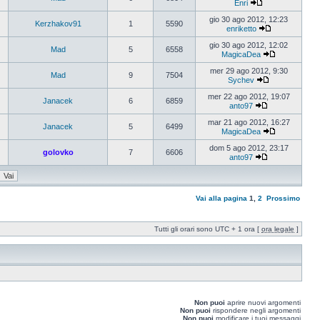
Enri
gio 30 ago 2012, 12:23
Kerzhakov91
1
5590
enriketto
gio 30 ago 2012, 12:02
Mad
5
6558
MagicaDea
mer 29 ago 2012, 9:30
Mad
9
7504
Sychev
mer 22 ago 2012, 19:07
Janacek
6
6859
anto97
mar 21 ago 2012, 16:27
Janacek
5
6499
MagicaDea
dom 5 ago 2012, 23:17
golovko
7
6606
anto97
Vai alla pagina
1
,
2
Prossimo
Tutti gli orari sono UTC + 1 ora [
ora legale
]
Non puoi
aprire nuovi argomenti
Non puoi
rispondere negli argomenti
Non puoi
modificare i tuoi messaggi