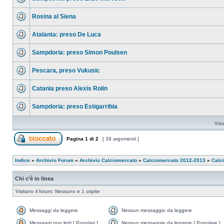
Rosina al Siena
Atalanta: preso De Luca
Sampdoria: preso Simon Poulsen
Pescara, preso Vukusic
Catania preso Alexis Rolin
Sampdoria: preso Estigarribia
Visu
Pagina
1
di
2
[ 39 argomenti ]
Indice
»
Archivio Forum
»
Archivio Calciomercato
»
Calciomercato 2012-2013
»
Calci
Chi c’è in linea
Visitano il forum: Nessuno e 1 ospite
Messaggi da leggere
Nessun messaggio da leggere
Messaggi non letti [ Popolari ]
Nessun messaggio da leggere [ Popolare ]