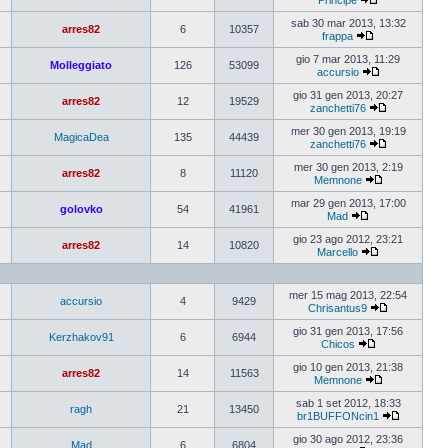
Principe
sab 30 mar 2013, 13:32
arres82
6
10357
frappa
gio 7 mar 2013, 11:29
Molleggiato
126
53099
accursio
gio 31 gen 2013, 20:27
arres82
12
19529
zanchetti76
mer 30 gen 2013, 19:19
MagicaDea
135
44439
zanchetti76
mer 30 gen 2013, 2:19
arres82
8
11120
Memnone
mar 29 gen 2013, 17:00
golovko
54
41961
Mad
gio 23 ago 2012, 23:21
arres82
14
10820
Marcello
mer 15 mag 2013, 22:54
accursio
4
9429
Chrisantus9
gio 31 gen 2013, 17:56
Kerzhakov91
6
6944
Chicos
gio 10 gen 2013, 21:38
arres82
14
11563
Memnone
sab 1 set 2012, 18:33
ragh
21
13450
br1BUFFONcin1
gio 30 ago 2012, 23:36
Mad
6
6804