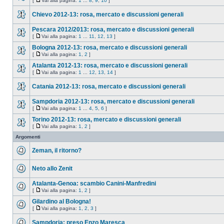
[
Vai alla pagina:
1
...
8
,
9
,
10
]
Chievo 2012-13: rosa, mercato e discussioni generali
Pescara 2012/2013: rosa, mercato e discussioni generali
[
Vai alla pagina:
1
...
11
,
12
,
13
]
Bologna 2012-13: rosa, mercato e discussioni generali
[
Vai alla pagina:
1
,
2
]
Atalanta 2012-13: rosa, mercato e discussioni generali
[
Vai alla pagina:
1
...
12
,
13
,
14
]
Catania 2012-13: rosa, mercato e discussioni generali
Sampdoria 2012-13: rosa, mercato e discussioni generali
[
Vai alla pagina:
1
...
4
,
5
,
6
]
Torino 2012-13: rosa, mercato e discussioni generali
[
Vai alla pagina:
1
,
2
]
Argomenti
Zeman, il ritorno?
Neto allo Zenit
Atalanta-Genoa: scambio Canini-Manfredini
[
Vai alla pagina:
1
,
2
]
Gilardino al Bologna!
[
Vai alla pagina:
1
,
2
,
3
]
Sampdoria: preso Enzo Maresca