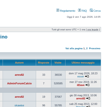
Regolamento
FAQ
Cerca
Oggi è ven 7 ago 2026, 14:05
Tutti gli orari sono UTC + 1 ora [
ora legale
]
rino
Vai alla pagina
1
,
2
Prossimo
Autore
Risposte
Visite
Ultimo messaggio
dom 17 mag 2026, 18:23
arres82
33
36530
esser
mer 27 nov 2019, 11:26
AdminForumCalcio
7
526585
ilDave
gio 30 mag 2013, 10:06
arres82
19
37067
arres82
sab 25 mag 2013, 12:00
skawise
96
55785