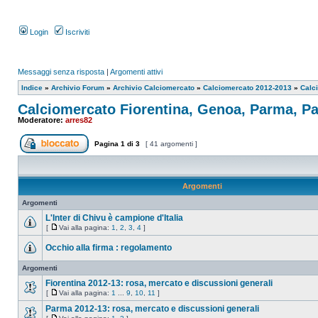
Login
Iscriviti
Messaggi senza risposta
|
Argomenti attivi
Indice
»
Archivio Forum
»
Archivio Calciomercato
»
Calciomercato 2012-2013
»
Calc
Calciomercato Fiorentina, Genoa, Parma, P
Moderatore:
arres82
Pagina
1
di
3
[ 41 argomenti ]
Argomenti
Argomenti
L'Inter di Chivu è campione d'Italia
[
Vai alla pagina:
1
,
2
,
3
,
4
]
Occhio alla firma : regolamento
Argomenti
Fiorentina 2012-13: rosa, mercato e discussioni generali
[
Vai alla pagina:
1
...
9
,
10
,
11
]
Parma 2012-13: rosa, mercato e discussioni generali