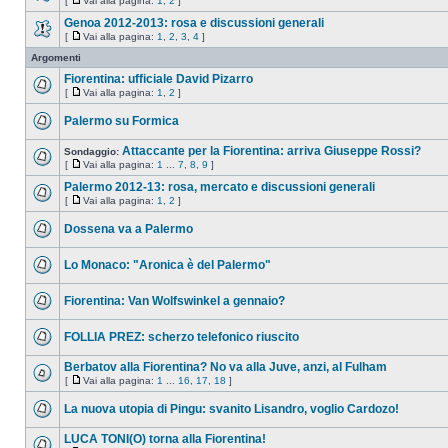
[
Vai alla pagina:
1
,
2
]
Genoa 2012-2013: rosa e discussioni generali
[
Vai alla pagina:
1
,
2
,
3
,
4
]
Argomenti
Fiorentina: ufficiale David Pizarro
[
Vai alla pagina:
1
,
2
]
Palermo su Formica
Attaccante per la Fiorentina: arriva Giuseppe Rossi?
Sondaggio:
[
Vai alla pagina:
1
...
7
,
8
,
9
]
Palermo 2012-13: rosa, mercato e discussioni generali
[
Vai alla pagina:
1
,
2
]
Dossena va a Palermo
Lo Monaco: "Aronica è del Palermo"
Fiorentina: Van Wolfswinkel a gennaio?
FOLLIA PREZ: scherzo telefonico riuscito
Berbatov alla Fiorentina? No va alla Juve, anzi, al Fulham
[
Vai alla pagina:
1
...
16
,
17
,
18
]
La nuova utopia di Pingu: svanito Lisandro, voglio Cardozo!
LUCA TONI(O) torna alla Fiorentina!