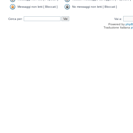
Messaggi non letti [ Bloccati ]
No messaggi non letti [ Bloccati ]
Cerca per:
Vai a:
Powered by
php
Traduzione Italiana
p