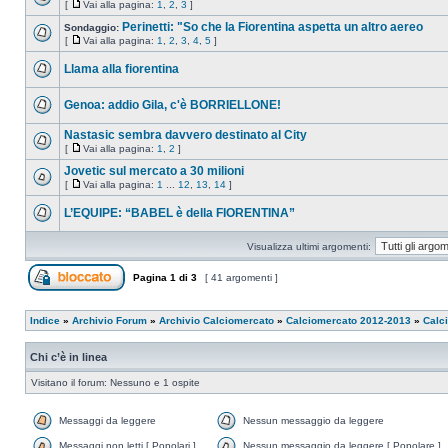
[
Vai alla pagina:
1
,
2
,
3
]
Perinetti: "So che la Fiorentina aspetta un altro aereo
Sondaggio:
[
Vai alla pagina:
1
,
2
,
3
,
4
,
5
]
Llama alla fiorentina
Genoa: addio Gila, c'è BORRIELLONE!
Nastasic sembra davvero destinato al City
[
Vai alla pagina:
1
,
2
]
Jovetic sul mercato a 30 milioni
[
Vai alla pagina:
1
...
12
,
13
,
14
]
L’EQUIPE: “BABEL è della FIORENTINA”
Visualizza ultimi argomenti:
Pagina
1
di
3
[ 41 argomenti ]
Indice
»
Archivio Forum
»
Archivio Calciomercato
»
Calciomercato 2012-2013
»
Calc
Chi c’è in linea
Visitano il forum: Nessuno e 1 ospite
Messaggi da leggere
Nessun messaggio da leggere
Messaggi non letti [ Popolari ]
Nessun messaggio da leggere [ Popolare ]